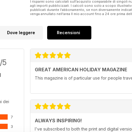
I risparmi sono calcolati sull'acquisto comparabile di singoli
agli importi pubblicizzati. I calcoli sono solo a scopo illustrati
pubblicati durante l'abbonamento, se non diversamente indic
venga annullato nell'area Il mio account fino a 24 ore prima d
Dove leggere
Recensioni
/5
GREAT AMERICAN HOLIDAY MAGAZINE
This magazine is of particular use for people trav
i dei
7
ALWAYS INSPIRING!
3
I've subscribed to both the print and digital ve