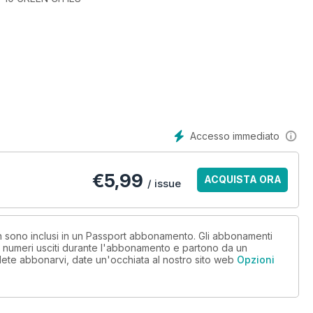
Accesso immediato
€
5,99
ACQUISTA ORA
/ issue
non sono inclusi in un Passport abbonamento. Gli abbonamenti
i numeri usciti durante l'abbonamento e partono da un
lete abbonarvi, date un'occhiata al nostro sito web
Opzioni