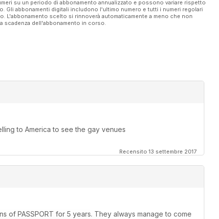
 numeri su un periodo di abbonamento annualizzato e possono variare rispetto
vo. Gli abbonamenti digitali includono l'ultimo numero e tutti i numeri regolari
ato. L'abbonamento scelto si rinnoverà automaticamente a meno che non
ella scadenza dell'abbonamento in corso.
elling to America to see the gay venues
Recensito 13 settembre 2017
rsions of PASSPORT for 5 years. They always manage to come