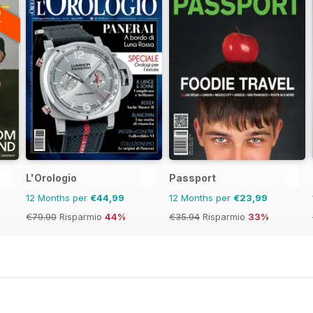
A
F
L'Orologio
Passport
12 Months per
€44,99
12 Months per
€23,99
€79.90
Risparmio
44%
€35.94
Risparmio
33%