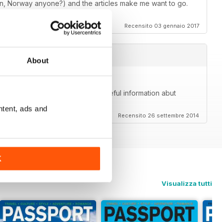
, Norway anyone?) and the articles make me want to go.
Recensito 03 gennaio 2017
About
me. Beautiful photos and great, useful information abut
lly goes beyond just the community.
ntent, ads and
Recensito 26 settembre 2014
K
Visualizza tutti