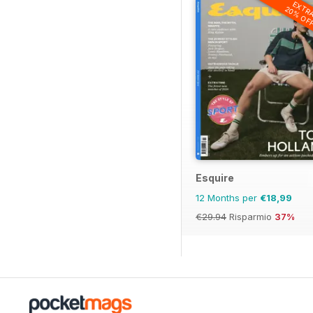
EXTR
20% OF
Esquire
12 Months per
€18,99
€29.94
Risparmio
37%