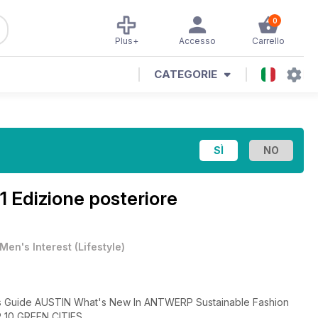
0
Plus+
Accesso
Carrello
CATEGORIE
11 Edizione posteriore
Men's Interest
(
Lifestyle
)
t Of MEXICO CITY THE TOP 10 GREEN CITIES