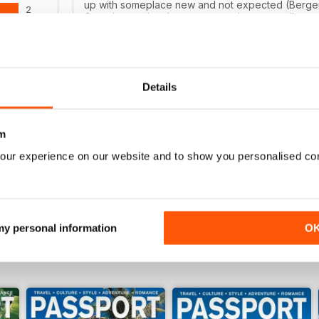
up with someplace new and not expected (Bergen
2
Great international restaurant reviews as well.
0
0
Details
ENSIONI
REALLY GOOD MAGAZINE!
I love to travel and this magazine always inspires 
m
places to go. It says "gay and lesbian", but it rea
our experience on our website and to show you personalised co
 my personal information
O