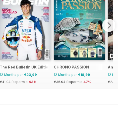
The Red Bulletin UK Edition
CHRONO PASSION
Anot
12 Months per
€23,99
12 Months per
€18,99
12 Mo
€41.94
Risparmio
43%
€35.94
Risparmio
47%
€23.9