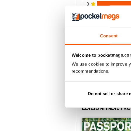
3
2
1
Consent
VISUALIZZA LE REC
Welcome to pocketmags.co
We use cookies to improve y
recommendations.
Do not sell or share
EDIZIONI INDIETRO