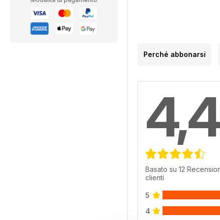
Perché abbonarsi
4,4
Basato su 12 Recension
clienti
5
4