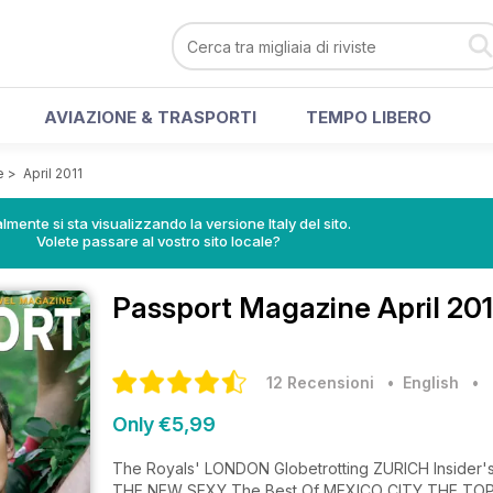
AVIAZIONE & TRASPORTI
TEMPO LIBERO
e
>
April 2011
lmente si sta visualizzando la versione Italy del sito.
Volete passare al vostro sito locale?
Passport Magazine
April 20
12 Recensioni
• English
•
Only €5,99
The Royals' LONDON Globetrotting ZURICH Insider's Guide AUSTIN What's New In ANTWERP Sustainable Fashion
THE NEW SEXY The Bes