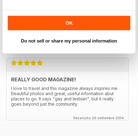
ALWAYS INSPIRING!
I've subscribed to both the print and digital versions of
PASSPORT for 5 years. They always manage to come
OK
up with someplace new and not expected (Bergen,
Norway anyone?) and the articles make me want to go.
Great international restaurant reviews as well.
Do not sell or share my personal information
Recensito 03 gennaio 2017
REALLY GOOD MAGAZINE!
I love to travel and this magazine always inspires me.
Beautiful photos and great, useful information abut
places to go. It says "gay and lesbian", but it really
goes beyond just the community.
Recensito 26 settembre 2014