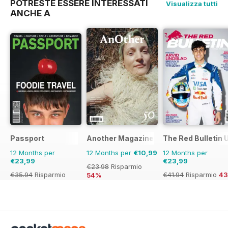
POTRESTE ESSERE INTERESSATI
Visualizza tutti
ANCHE A
Passport
Another Magazine
The Red Bulletin 
12 Months per
12 Months per
€10,99
12 Months per
€23,99
€23,99
€23.98
Risparmio
€35.94
Risparmio
€41.94
Risparmio
4
54%
33%