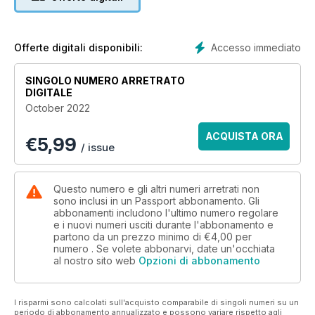
wonders to art and culture, come with us as we travel to this
stunning destination. INTO THE WOODS: LGBTQ CAMPING
AND RVING. Two experts in the field of outdoor adventure
share their insights and recommendations, providing a
Accesso immediato
Offerte digitali disponibili:
roadmap to where we are and where we are going when it
comes to LGBTQ camping and RVing. THE GREAT AMERICAN
SINGOLO NUMERO ARRETRATO
ROAD TRIP: Americans are driving state to state, and coast to
DIGITALE
coast, documenting their journeys on social media and
October 2022
crossing off bucket lists. Road tripping is more alive now than
ever before. Bon Voyage!
ACQUISTA ORA
€
5,99
/ issue
Questo numero e gli altri numeri arretrati non
sono inclusi in un Passport abbonamento. Gli
abbonamenti includono l'ultimo numero regolare
e i nuovi numeri usciti durante l'abbonamento e
partono da un prezzo minimo di
€4,00
per
numero . Se volete abbonarvi, date un'occhiata
al nostro sito web
Opzioni di abbonamento
I risparmi sono calcolati sull'acquisto comparabile di singoli numeri su un
periodo di abbonamento annualizzato e possono variare rispetto agli