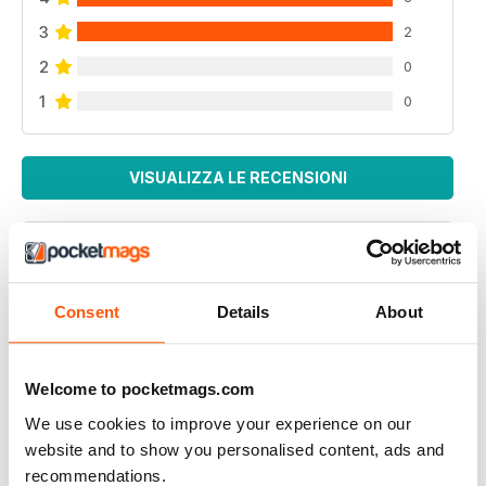
3
2
2
0
1
0
VISUALIZZA LE RECENSIONI
GREAT AMERICAN HOLIDAY MAGAZINE
Consent
Details
About
This magazine is of particular use for people travelling
to America to see the gay venues
Welcome to pocketmags.com
Recensito 13 settembre 2017
We use cookies to improve your experience on our
website and to show you personalised content, ads and
recommendations.