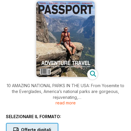
10 AMAZING NATIONAL PARKS IN THE USA: From Yosemite to
the Everglades, America’s national parks are gorgeous,
rejuvenating,
read more
exciting, calming, and full of adventure. Pack you bags and
prepare to be dazzled by Mother Nature! EXPLORING
SOUTH AFRICA: We all talk about bucket list items and once-
SELEZIONARE IL FORMATO:
in-a-lifetime trips, and South Africa is both these things. With
so much to experience and enjoy, from abundant natural
Offerte digitali