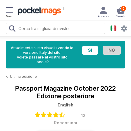
IT
0
Menu
Accesso
Carrello
Attualmente si sta visualizzando la
versione Italy del sito.
Volete passare al vostro sito
locale?
<
Ultima edizione
Passport Magazine
October 2022
Edizione posteriore
English
12
Recensioni