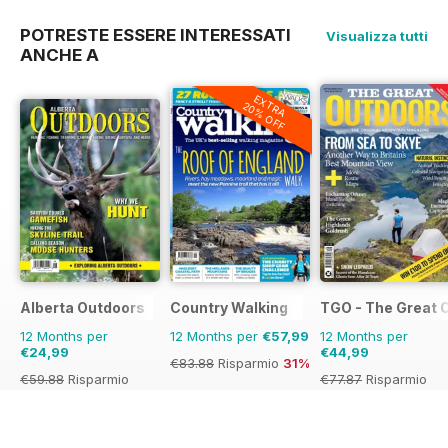
POTRESTE ESSERE INTERESSATI
Visualizza tutti
ANCHE A
EXTRA
20% OFF
Alberta Outdoors
Country Walking
TGO - The Great 
12 Months per
12 Months per
€57,99
12 Months per
€24,99
€44,99
€83.88
Risparmio
31%
€59.88
Risparmio
€77.87
Risparmio
58%
42%