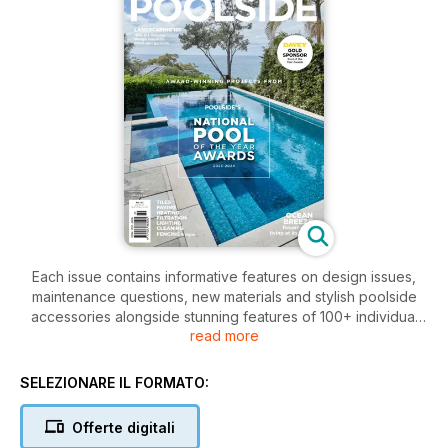
Each issue contains informative features on design issues,
maintenance questions, new materials and stylish poolside
accessories alongside stunning features of 100+ individual
read more
pool designs. Our feature pools are captured by leading
photographers providing stunning images to captivate,
motivate and inspire.
SELEZIONARE IL FORMATO:
As well as showcasing amazing swimming pools, the
Offerte digitali
publication focuses on the builders and designers, their