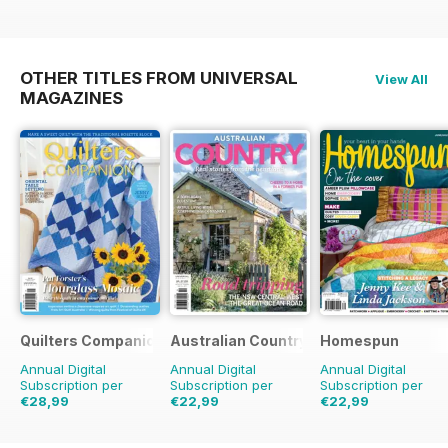
OTHER TITLES FROM UNIVERSAL
View All
MAGAZINES
Quilters Companion
Australian Country
Homespun
Annual Digital
Annual Digital
Annual Digital
Subscription per
Subscription per
Subscription per
€28,99
€22,99
€22,99
€41.94
Risparmio
31%
€35.94
Risparmio
€35.94
Risparmio
36%
36%