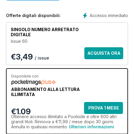
design philosophies and attitude to pool building. We also
take a look at leading landscape projects and road test pool
related products like heating, cleaning, pumps, automation,
Accesso immediato
Offerte digitali disponibili:
lighting, fencing and more. It is a quality publication featuring
the most beautiful swimming pools built in Australia.
SINGOLO NUMERO ARRETRATO
DIGITALE
Issue 60
ACQUISTA ORA
€
3,49
/ issue
Disponibile con
ABBONAMENTO ALLA LETTURA
ILLIMITATA
PROVA 1 MESE
€1.09
Ottenere
accesso illimitato
a Poolside e oltre 600 altri
grandi titoli. Rinnova a €11,99 / mese dopo 30 giorni.
Annulla in qualsiasi momento.
Ulteriori informazioni