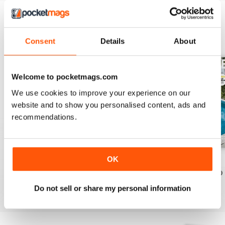
EDIZIONI INDIETRO
Visualizza tutti
Consent
Details
About
Welcome to pocketmags.com
We use cookies to improve your experience on our
website and to show you personalised content, ads and
recommendations.
OK
Issue 62
Issue 61
Issue 60
Acquista per
€3,49
Acquista per
€3,49
Acquista per
€3,49
Vista
|
Al carrello
Vista
|
Al carrello
Vista
|
Al carrello
Do not sell or share my personal information