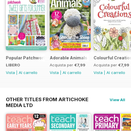
Popular Patchwork Sweet Gifts for Summer Supplement
Adorable Animals
Colourful Creatio
LIBERO
Acquista per
€7,99
Acquista per
€7,99
Vista
|
Al carrello
Vista
|
Al carrello
Vista
|
Al carrello
OTHER TITLES FROM ARTICHOKE
View All
MEDIA LTD