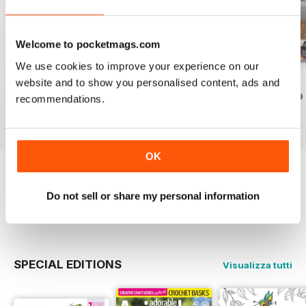
Welcome to pocketmags.com
We use cookies to improve your experience on our
May-18
Apr-18
Mar-18
website and to show you personalised content, ads and
Acquista per
€6,99
Acquista per
€6,99
Acquista per
€6,99
recommendations.
Vista
|
Al carrello
Vista
|
Al carrello
Vista
|
Al carrello
OK
Provate un
campione gratuito
di Popular
Patchwork Magazine
Do not sell or share my personal information
Leggi ora
SPECIAL EDITIONS
Visualizza tutti