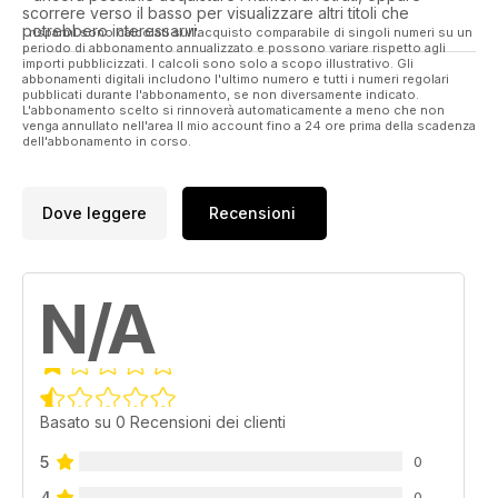
scorrere verso il basso per visualizzare altri titoli che
potrebbero interessarvi.
I risparmi sono calcolati sull'acquisto comparabile di singoli numeri su un
periodo di abbonamento annualizzato e possono variare rispetto agli
importi pubblicizzati. I calcoli sono solo a scopo illustrativo. Gli
abbonamenti digitali includono l'ultimo numero e tutti i numeri regolari
pubblicati durante l'abbonamento, se non diversamente indicato.
L'abbonamento scelto si rinnoverà automaticamente a meno che non
venga annullato nell'area Il mio account fino a 24 ore prima della scadenza
dell'abbonamento in corso.
Dove leggere
Recensioni
N/A
Basato su 0 Recensioni dei clienti
5
0
4
0