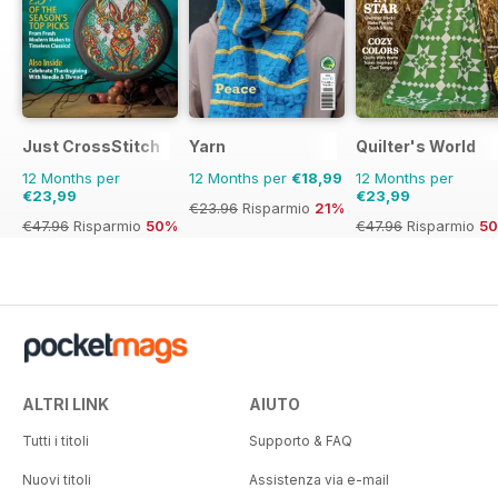
Just CrossStitch
Yarn
Quilter's World
12 Months per
12 Months per
€18,99
12 Months per
€23,99
€23,99
€23.96
Risparmio
21%
€47.96
Risparmio
50%
€47.96
Risparmio
5
ALTRI LINK
AIUTO
Tutti i titoli
Supporto & FAQ
Nuovi titoli
Assistenza via e-mail