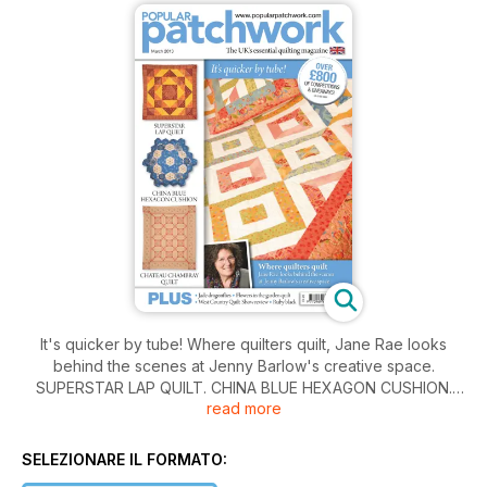
It's quicker by tube! Where quilters quilt, Jane Rae looks
behind the scenes at Jenny Barlow's creative space.
SUPERSTAR LAP QUILT. CHINA BLUE HEXAGON CUSHION.
read more
CHATEAU CHAMBRAY QUILT. Jade dragonflies. Flowers in the
garden quilt. West Country Quilt Show review. Ruby black.
SELEZIONARE IL FORMATO: