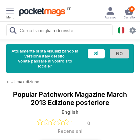
IT
0
Menu
Accesso
Carrello
Attualmente si sta visualizzando la
versione Italy del sito.
Volete passare al vostro sito
locale?
<
Ultima edizione
Popular Patchwork Magazine
March
2013 Edizione posteriore
English
0
Recensioni