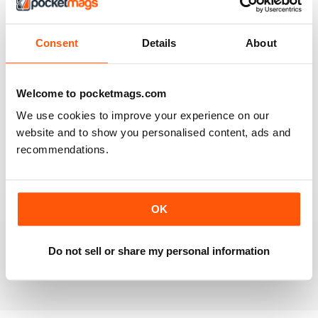
4
0
3
0
Consent
Details
About
2
0
1
0
Welcome to pocketmags.com
We use cookies to improve your experience on our
VISUALIZZA LE RECENSIONI
website and to show you personalised content, ads and
recommendations.
OK
PRAIRIES NORTH REVIEW
Loved this mag when I was based in Canada and loved
exploring the Canadian Prairies.
Do not sell or share my personal information
Recensito 26 ottobre 2018