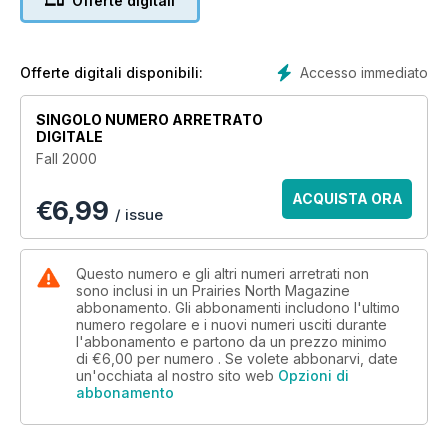
Offerte digitali
Recreation: Roll Along, Covered Wagon -- Wagon and horse
treks are becoming a popular means of touring the
province's countryside; Personality: Stonewall Johnson --
One man's unquenchable dream to build Saskatchewan's
Accesso immediato
Offerte digitali disponibili:
longest stone wall.
SINGOLO NUMERO ARRETRATO
DIGITALE
Fall 2000
ACQUISTA ORA
€
6,99
/ issue
Questo numero e gli altri numeri arretrati non
sono inclusi in un Prairies North Magazine
abbonamento. Gli abbonamenti includono l'ultimo
numero regolare e i nuovi numeri usciti durante
l'abbonamento e partono da un prezzo minimo
di
€6,00
per numero . Se volete abbonarvi, date
un'occhiata al nostro sito web
Opzioni di
abbonamento