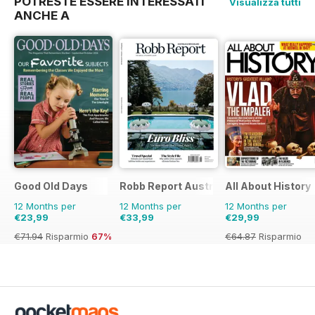
POTRESTE ESSERE INTERESSATI
Visualizza tutti
ANCHE A
Good Old Days
Robb Report Australia & New Zealand
All About History
12 Months per
12 Months per
12 Months per
€23,99
€33,99
€29,99
€71.94
Risparmio
67%
€64.87
Risparmio
54%