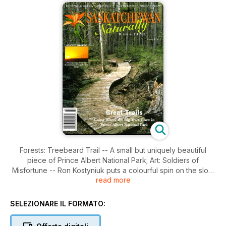
Forests: Treebeard Trail -- A small but uniquely beautiful
piece of Prince Albert National Park; Art: Soldiers of
Misfortune -- Ron Kostyniuk puts a colourful spin on the slow
read more
demise of the once common prairie elevator; Winners: Sunset
Photo Contest -- Breathtaking images of Saskatchewan's
famous setting sun; Palaeontology: The Carrot River
SELEZIONARE IL FORMATO:
Crocodile -- Big Berr, the ancient crocodile from Carrot River,
gives up a few secrets and provokes a few questions;