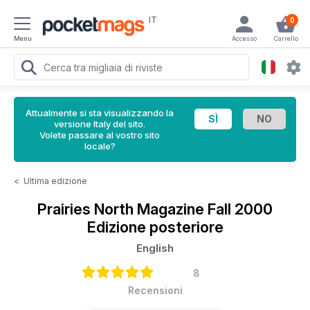
IT
0
Menu
Accesso
Carrello
Attualmente si sta visualizzando la
versione Italy del sito.
Volete passare al vostro sito
locale?
<
Ultima edizione
Prairies North Magazine
Fall 2000
Edizione posteriore
English
8
Recensioni