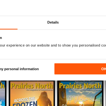
0
0
0
Details
0
m
ENSIONI
our experience on our website and to show you personalised co
 my personal information
O