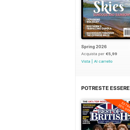
Spring 2026
Acquista per
€5,99
Vista
|
Al carrello
POTRESTE ESSERE
EXTR
20% OF