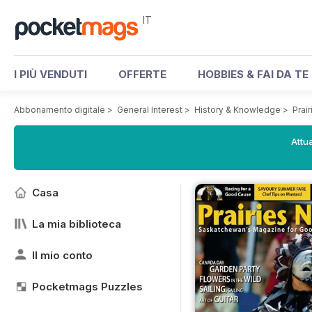
IT
I PIÙ VENDUTI
OFFERTE
HOBBIES & FAI DA TE
Abbonamento digitale
>
General Interest
>
History & Knowledge
>
Prai
Attua
Casa
La mia biblioteca
Il mio conto
Pocketmags Puzzles