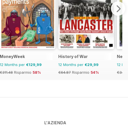
MoneyWeek
History of War
New 
12 Months per
€129,99
12 Months per
€29,99
12 Mo
€311.48
Risparmio
58%
€64.87
Risparmio
54%
€34.9
L'AZIENDA