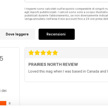
I risparmi sono calcolati sull'acquisto comparabile di singoli
agli importi pubblicizzati. I calcoli sono solo a scopo illustrati
pubblicati durante l'abbonamento, se non diversamente indic
venga annullato nell'area Il mio account fino a 24 ore prima d
Dove leggere
Recensioni
/5
PRAIRIES NORTH REVIEW
Loved this mag when I was based in Canada and l
 dei
8