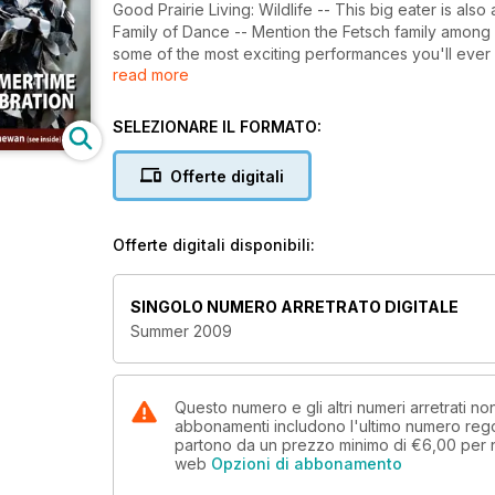
Good Prairie Living: Wildlife -- This big eater is also
Family of Dance -- Mention the Fetsch family among 
some of the most exciting performances you'll ever s
read more
fuel technology needed a big boost, it got it in drag 
Story One Piece at a Time -- Don't let their small-
traiditional-ways, Jeff and Kathleen Coleclough are s
SELEZIONARE IL FORMATO:
town boundaries | 23; The Man Behind Elk Ridge -- Ar
forest. The spa is finished but there's more coming 
Offerte digitali
party at the home of the Lieutenant Governor in Reg
future | 30; Prairie in Bloom -- Saskatchewan Wildfl
the little town of Tugaske on the world map. Luthier
Offerte digitali disponibili:
Sailing, Sailing -- The fresh waters of Saskatchewan
facilities improve at the province's lakes, more of ou
Spaces – Ghost towns generally don’t echo with fiddle 
SINGOLO NUMERO ARRETRATO DIGITALE
with Straw -- No wolf will be blowing Bernie Schim
Summer 2009
Marvelous Mustard -- Mustard flour, mustard oil, pla
custard? | 69; Your Photography: Plovers | 73; Your
Questo numero e gli altri numeri arretrati n
abbonamenti includono l'ultimo numero rego
partono da un prezzo minimo di
€6,00
per 
web
Opzioni di abbonamento