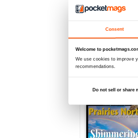
4
3
2
Consent
1
Welcome to pocketmags.co
VISUALIZZA LE REC
We use cookies to improve y
recommendations.
Do not sell or share
EDIZIONI INDIETRO