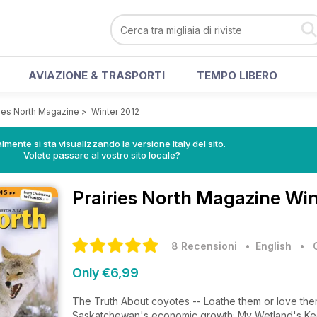
AVIAZIONE & TRASPORTI
TEMPO LIBERO
ries North Magazine
>
Winter 2012
lmente si sta visualizzando la versione Italy del sito.
Volete passare al vostro sito locale?
Prairies North Magazine
Win
8 Recensioni
• English
•
Only €6,99
The Truth About coyotes -- Loathe them or love them
Saskatchewan's economic growth; My Wetland's Kee