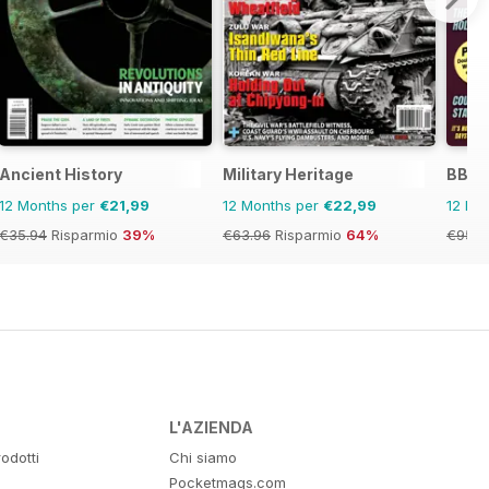
ndo
Ancient History
Military Heritage
BBC S
12 Months per
€21,99
12 Months per
€22,99
12 Mo
€35.94
Risparmio
39%
€63.96
Risparmio
64%
€95.8
L'AZIENDA
odotti
Chi siamo
Pocketmags.com