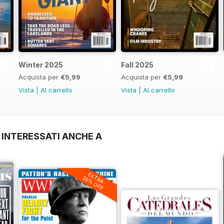
Winter 2025
Fall 2025
Acquista per
€5,99
Acquista per
€5,99
Vista
|
Al carrello
Vista
|
Al carrello
 INTERESSATI ANCHE A
EXTRA
20% OFF