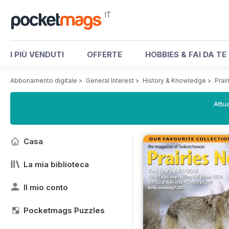
IT
I PIÙ VENDUTI
OFFERTE
HOBBIES & FAI DA TE
Abbonamento digitale
>
General Interest
>
History & Knowledge
>
Prai
Attua
Casa
La mia biblioteca
Il mio conto
Pocketmags Puzzles