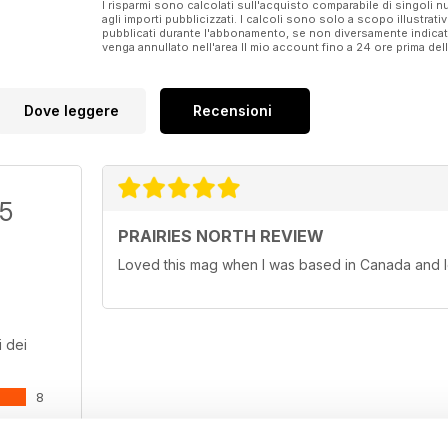
I risparmi sono calcolati sull'acquisto comparabile di singoli
agli importi pubblicizzati. I calcoli sono solo a scopo illustrati
pubblicati durante l'abbonamento, se non diversamente indic
venga annullato nell'area Il mio account fino a 24 ore prima d
Dove leggere
Recensioni
/5
PRAIRIES NORTH REVIEW
Loved this mag when I was based in Canada and l
 dei
8
0