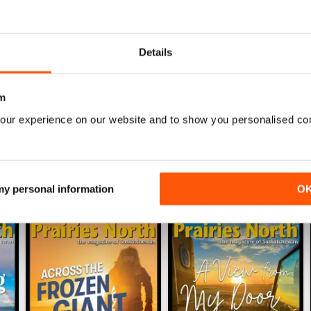
0
0
Details
0
m
ENSIONI
our experience on our website and to show you personalised co
 my personal information
O