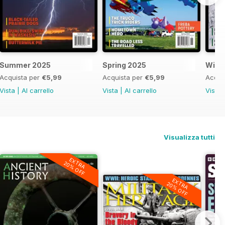
Summer 2025
Spring 2025
Wint
Acquista per
€5,99
Acquista per
€5,99
Acqui
Vista
|
Al carrello
Vista
|
Al carrello
Vista
Visualizza tutti
EXTRA
20% OFF
EXTRA
20% OFF