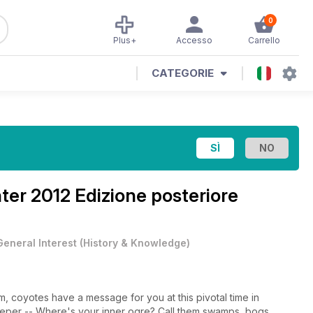
0
Plus+
Accesso
Carrello
CATEGORIE
ter 2012 Edizione posteriore
General Interest
(
History & Knowledge
)
, coyotes have a message for you at this pivotal time in
per -- Where's your inner ogre? Call them swamps, bogs,