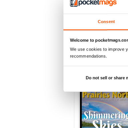
3
2
Consent
1
Welcome to pocketmags.co
VISUALIZZA LE REC
We use cookies to improve y
recommendations.
EDIZIONI INDIETRO
Do not sell or share