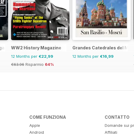
gazine
WW2 History Magazine
Grandes Catedrales del Mu
12 Months per
€22,99
12 Months per
€16,99
€63.96
Risparmio
64%
COME FUNZIONA
CONTATTO
Apple
Domande sui pr
Android
Affiliati