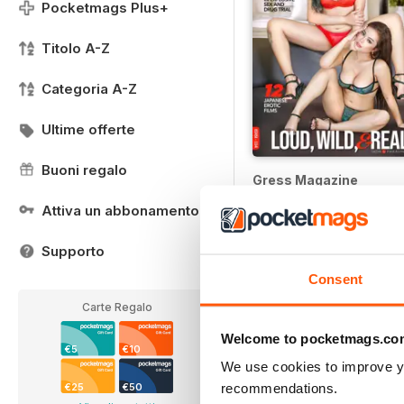
Pocketmags Plus+
Titolo A-Z
Categoria A-Z
Ultime offerte
Buoni regalo
Gress Magazine
12 months per
€42,99
Attiva un abbonamento
€83.76
Risparmiare
49%
Supporto
Consent
Carte Regalo
Welcome to pocketmags.co
€5
€10
We use cookies to improve y
recommendations.
€25
€50