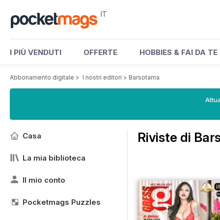
IT
I PIÙ VENDUTI
OFFERTE
HOBBIES & FAI DA TE
Abbonamento digitale
>
I nostri editori
>
Barsotama
Attua
Riviste di Ba
Casa
La mia biblioteca
Il mio conto
Pocketmags Puzzles