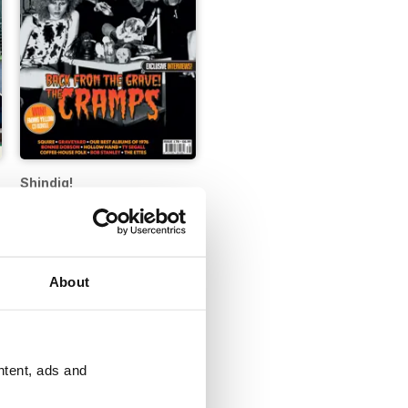
Shindig!
12 months per
€42,99
€83.88
Risparmiare
49%
About
ntent, ads and