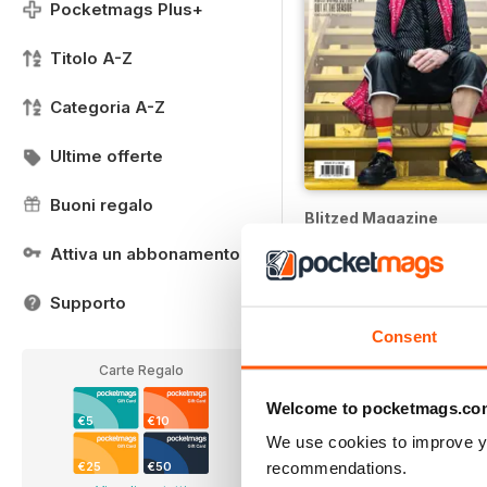
Pocketmags Plus+
Titolo A-Z
Categoria A-Z
Ultime offerte
Buoni regalo
Blitzed Magazine
12 months per
€23,99
Attiva un abbonamento
€29.94
Risparmiare
20%
Supporto
Consent
Carte Regalo
Welcome to pocketmags.co
€5
€10
We use cookies to improve y
recommendations.
€25
€50