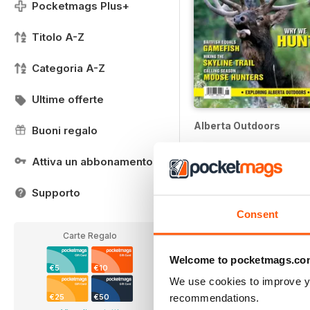
Pocketmags Plus+
Titolo A-Z
Categoria A-Z
Ultime offerte
Alberta Outdoors
Buoni regalo
12 months per
€24,99
Attiva un abbonamento
€59.88
Risparmiare
58%
Supporto
Consent
Carte Regalo
Welcome to pocketmags.co
€5
€10
We use cookies to improve y
recommendations.
€25
€50