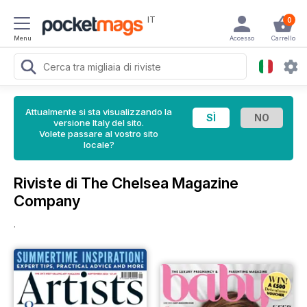
IT
0
Menu
Accesso
Carrello
Attualmente si sta visualizzando la
versione Italy del sito.
Volete passare al vostro sito
locale?
Riviste di The Chelsea Magazine
Company
.