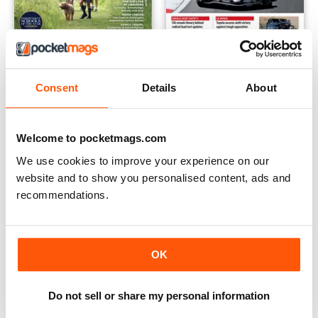
Independent School Parent
Racecar Engineering
12 months per
€23,99
12 months per
€41,99
Consent
Details
About
€95.92
Risparmiare
75%
€95.88
Risparmiare
56%
Welcome to pocketmags.com
We use cookies to improve your experience on our
website and to show you personalised content, ads and
recommendations.
OK
Do not sell or share my personal information