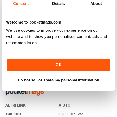
Consent
Details
About
Welcome to pocketmags.com
We use cookies to improve your experience on our
Australian Wood Review
Great Walks
website and to show you personalised content, ads and
recommendations.
12 months per
€33,99
Acquista per
€7,99
OK
Do not sell or share my personal information
ALTRI LINK
AIUTO
Tutti i titoli
Supporto & FAQ