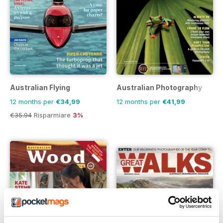
Australian Flying
Australian Photography
12 months per
€34,99
12 months per
€41,99
€35.94
Risparmiare
3%