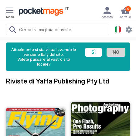
IT
0
Menu
Accesso
Carrello
Attualmente si sta visualizzando la
versione Italy del sito.
Volete passare al vostro sito
locale?
Riviste di Yaffa Publishing Pty Ltd