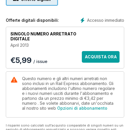
Accesso immediato
Offerte digitali disponibili:
SINGOLO NUMERO ARRETRATO
DIGITALE
April 2013
ACQUISTA ORA
€
5,99
/ issue
Questo numero e gli altri numeri arretrati non
sono inclusi in un Rail Express abbonamento. Gli
abbonamenti includono l'ultimo numero regolare
e i nuovi numeri usciti durante l'abbonamento e
partono da un prezzo minimo di
€3,42
per
numero . Se volete abbonarvi, date un'occhiata
al nostro sito web
Opzioni di abbonamento
I risparmi sono calcolati sull'acquisto comparabile di singoli numeri su un
periodo di abbonamento annualizzato e possono variare rispetto agli