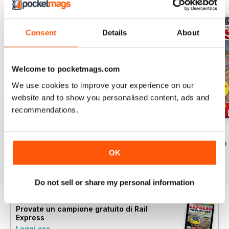
Consent
Details
About
Welcome to pocketmags.com
We use cookies to improve your experience on our
website and to show you personalised content, ads and
recommendations.
Jul-26
Jun-26
May-26
Acquista per
€5,99
Acquista per
€5,99
Acquista per
€5,99
OK
Vista
|
Al carrello
Vista
|
Al carrello
Vista
|
Al carrello
Do not sell or share my personal information
Provate un
campione gratuito
di Rail
Express
Leggi ora