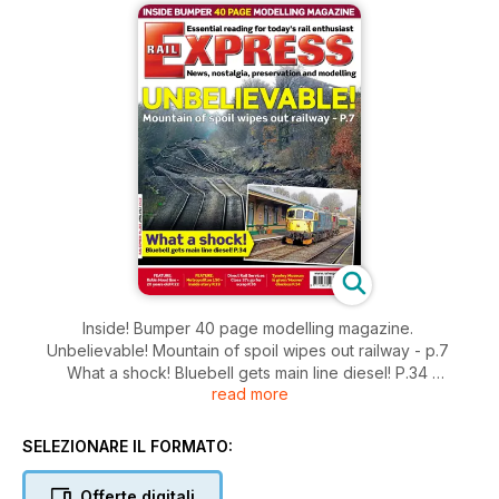
Inside! Bumper 40 page modelling magazine.
Unbelievable! Mountain of spoil wipes out railway - p.7
What a shock! Bluebell gets main line diesel! P.34
read more
Feature: Robin Hoods line - 20 years old. P.22
Feature: Metropolitan 150 - inside story. P.19
Direct Rail services Class 37s go for scrap. P.36
SELEZIONARE IL FORMATO:
Tyseley Museum is given 'Hoover' Glorious. P.34
Offerte digitali