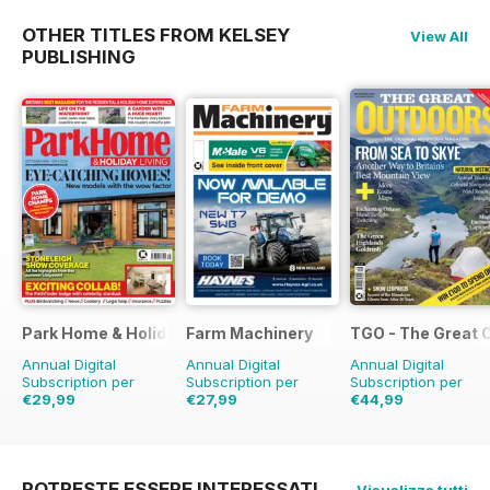
OTHER TITLES FROM KELSEY
View All
PUBLISHING
Park Home & Holiday Living
Farm Machinery
TGO - The Great 
Annual Digital
Annual Digital
Annual Digital
Subscription per
Subscription per
Subscription per
€29,99
€27,99
€44,99
€45.37
Risparmio
€32.37
Risparmio
14%
€77.87
Risparmio
34%
42%
POTRESTE ESSERE INTERESSATI
Visualizza tutti