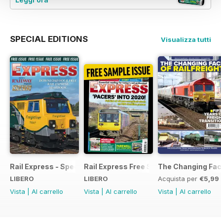
SPECIAL EDITIONS
Visualizza tutti
Rail Express - Special Edition - Free
Rail Express Free Sample Issue
The Changing Face
LIBERO
LIBERO
Acquista per
€5,99
Vista
|
Al carrello
Vista
|
Al carrello
Vista
|
Al carrello