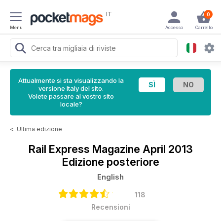
IT
0
Menu
Accesso
Carrello
Attualmente si sta visualizzando la
versione Italy del sito.
Volete passare al vostro sito
locale?
<
Ultima edizione
Rail Express Magazine
April 2013
Edizione posteriore
English
118
Recensioni