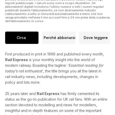
importi pubblicizzati. I calcoli sono solo a scopo illustrativo. Gli
abbonamenti digitali includono l'ultimo numero e tutti i numeri regolari
pubblicati durante l'abbonamento, se non diversamente indicato.
L'abbonamento scelto si rinnoverà automaticamente a meno che non
venga annullato nell'area Il mio account fino a 24 ore prima della scadenza
dell'abbonamento in corso.
Circa
Perché abbonarsi
Dove leggere
First produced in print in 1996 and published every month,
Rail Express
is your monthly insight into the world of
modern railway. Boasting the tagline: ‘
Essential reading for
today’s rail enthusiast
’, the title brings you all the latest in
rail-industry news, including developments, changes in
policy and lots more.
25 years later and
Rail Express
has firmly cemented its
status as the go-to publication for UK rail fans. With an entire
section devoted to modelling and news for modellers,
insightful and in-depth features on some of the important