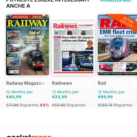
ANCHE A
EXTRA
20% OFF
Railway Magazine
Railnews
Rail
12 Months per
12 Months per
12 Months per
€40,99
€23,99
€69,99
€71.88
Risparmio
43%
€59.88
Risparmio
€155.74
Risparmio
60%
55%