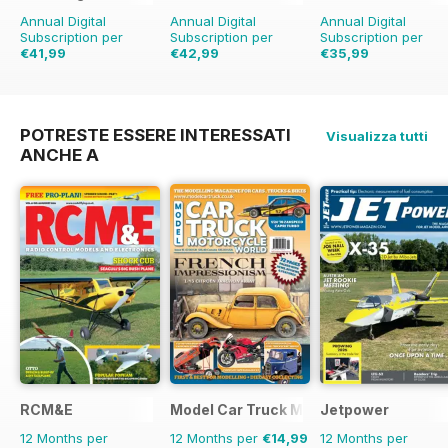
Annual Digital
Annual Digital
Annual Digital
Subscription per
Subscription per
Subscription per
€41,99
€42,99
€35,99
€77.87
Risparmio
€71.88
Risparmio
40%
€59.88
Risparmio
46%
40%
POTRESTE ESSERE INTERESSATI
Visualizza tutti
ANCHE A
RCM&E
Model Car Truck Motorcycles World
Jetpower
12 Months per
12 Months per
€14,99
12 Months per