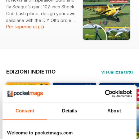
fly Seagull’s giant 102-inch Shock
Cub bush plane, design your own
sailplane with the DIY Otto project,
Per saperne di più
and discover the lightweight
Hacker Aerix indoor aerobat. The
issue also includes Chris Williams’
1:4.5-scale Sperber Junior glider
Pro-Plan, practical resin moulding
techniques for scale parts,
coverage from the popular
EDIZIONI INDIETRO
Visualizza tutti
Popham Model Show, retro
modelling insights and the
growing drone soccer scene.
Consent
Details
About
Welcome to pocketmags.com