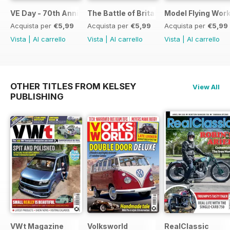
VE Day - 70th Anniversary Special
The Battle of Britain
Model Flying Wor
Acquista per
€5,99
Acquista per
€5,99
Acquista per
€5,99
Vista
|
Al carrello
Vista
|
Al carrello
Vista
|
Al carrello
OTHER TITLES FROM KELSEY
View All
PUBLISHING
VWt Magazine
Volksworld
RealClassic