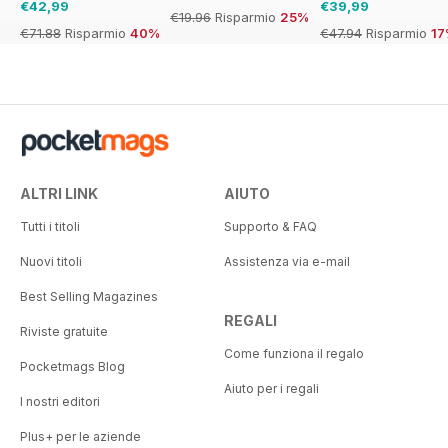
€42,99
€39,99
€19.96
Risparmio
25%
€71.88
Risparmio
40%
€47.94
Risparmio
1
ALTRI LINK
AIUTO
Tutti i titoli
Supporto & FAQ
Nuovi titoli
Assistenza via e-mail
Best Selling Magazines
REGALI
Riviste gratuite
Come funziona il regalo
Pocketmags Blog
Aiuto per i regali
I nostri editori
Plus+ per le aziende