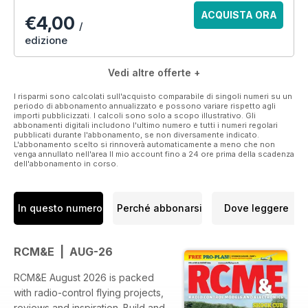
ACQUISTA ORA
€4,00
/
edizione
Vedi altre offerte +
I risparmi sono calcolati sull'acquisto comparabile di singoli numeri su un
periodo di abbonamento annualizzato e possono variare rispetto agli
importi pubblicizzati. I calcoli sono solo a scopo illustrativo. Gli
abbonamenti digitali includono l'ultimo numero e tutti i numeri regolari
pubblicati durante l'abbonamento, se non diversamente indicato.
L'abbonamento scelto si rinnoverà automaticamente a meno che non
venga annullato nell'area Il mio account fino a 24 ore prima della scadenza
dell'abbonamento in corso.
In questo numero
Perché abbonarsi
Dove leggere
RCM&E | AUG-26
RCM&E August 2026 is packed
with radio-control flying projects,
reviews and inspiration. Build and