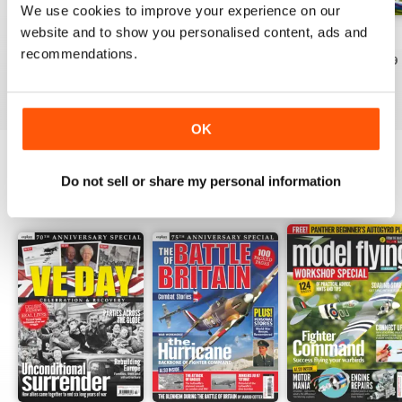
We use cookies to improve your experience on our
website and to show you personalised content, ads and
Jul-26
Jun-26
May-26
recommendations.
Acquista per
€5,99
Acquista per
€5,99
Acquista per
€5,99
Vista
|
Al carrello
Vista
|
Al carrello
Vista
|
Al carrello
OK
Do not sell or share my personal information
SPECIAL EDITIONS
Visualizza tutti