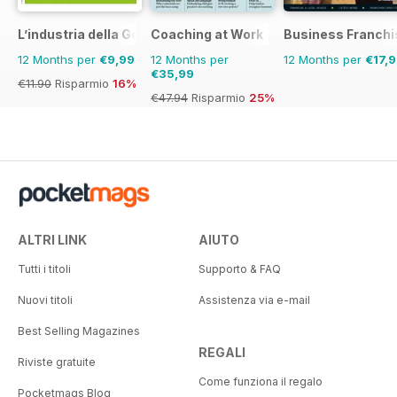
L’industria della Gomma
Coaching at Work
Business Franchi
12 Months per
€9,99
12 Months per
12 Months per
€17,
€35,99
€11.90
Risparmio
16%
€47.94
Risparmio
25%
ALTRI LINK
AIUTO
Tutti i titoli
Supporto & FAQ
Nuovi titoli
Assistenza via e-mail
Best Selling Magazines
REGALI
Riviste gratuite
Come funziona il regalo
Pocketmags Blog