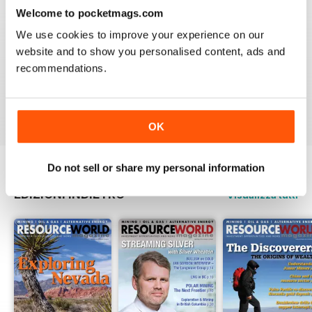
3
0
Welcome to pocketmags.com
2
0
We use cookies to improve your experience on our
1
0
website and to show you personalised content, ads and
recommendations.
VISUALIZZA LE RECENSIONI
OK
Do not sell or share my personal information
EDIZIONI INDIETRO
Visualizza tutti