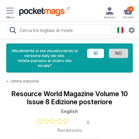
IT
0
Menu
Accesso
Carrello
Attualmente si sta visualizzando la
versione Italy del sito.
Volete passare al vostro sito
locale?
<
Ultima edizione
Resource World Magazine
Volume 10
Issue 8 Edizione posteriore
English
0
Recensioni