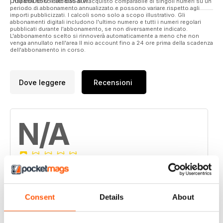
potrebbero interessarvi.
I risparmi sono calcolati sull'acquisto comparabile di singoli numeri su un
periodo di abbonamento annualizzato e possono variare rispetto agli
importi pubblicizzati. I calcoli sono solo a scopo illustrativo. Gli
abbonamenti digitali includono l'ultimo numero e tutti i numeri regolari
pubblicati durante l'abbonamento, se non diversamente indicato.
L'abbonamento scelto si rinnoverà automaticamente a meno che non
venga annullato nell'area Il mio account fino a 24 ore prima della scadenza
dell'abbonamento in corso.
Dove leggere
Recensioni
N/A
Basato su 0 Recensioni dei clienti
5
0
Consent
Details
About
4
0