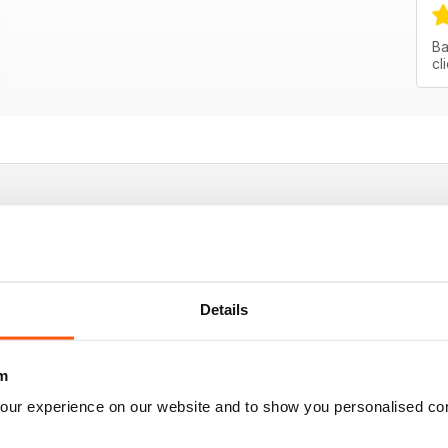
Ba
cl
those enthusiasts of climbing
Details
m
our experience on our website and to show you personalised co