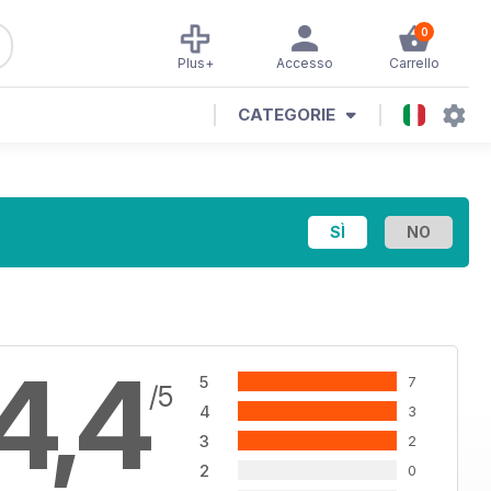
0
Plus+
Accesso
Carrello
CATEGORIE
4,4
5
7
/5
4
3
3
2
2
0