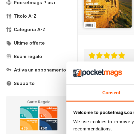
Pocketmags Plus+
Titolo A-Z
Categoria A-Z
Ultime offerte
Buoni regalo
Attiva un abbonamento
Very inspiring
Great magazine for all 
Supporto
Consent
Carte Regalo
Welcome to pocketmags.co
€5
€10
We use cookies to improve y
recommendations.
€25
€50