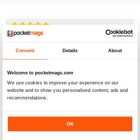
Japanese Performance
Consent
Details
About
it was great reading
Recensito domenica 1 febbraio 2026
Welcome to pocketmags.com
We use cookies to improve your experience on our
website and to show you personalised content, ads and
Good Mag
recommendations.
Very Good
Recensito domenica 21 agosto 2022
OK