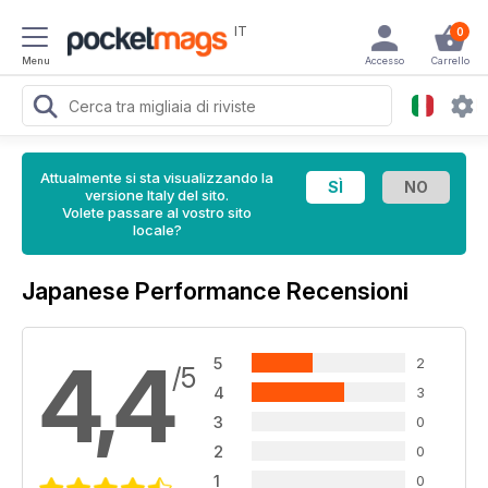
IT
0
Menu
Accesso
Carrello
Attualmente si sta visualizzando la
versione Italy del sito.
Volete passare al vostro sito
locale?
Japanese Performance Recensioni
4,4
5
2
/5
4
3
3
0
2
0
1
0