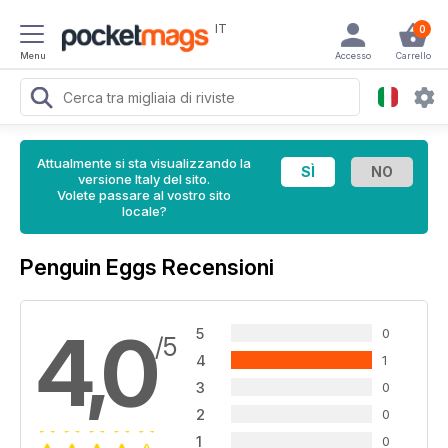
IT
0
Menu
Accesso
Carrello
Attualmente si sta visualizzando la
versione Italy del sito.
Volete passare al vostro sito
locale?
Penguin Eggs Recensioni
4,0
5
0
/5
4
1
3
0
2
0
1
0