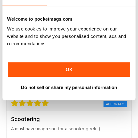
Scootering
Excellent publication.
Welcome to pocketmags.com
Recensito giovedì 7 maggio 2020
We use cookies to improve your experience on our
website and to show you personalised content, ads and
recommendations.
ABBONATO
Scootering
Had vespa's since the 80's and enjoy the read and
OK
many informative articles
Recensito mercoledì 29 aprile 2020
Do not sell or share my personal information
ABBONATO
Scootering
A must have magazine for a scooter geek :)