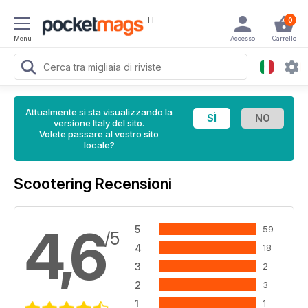
IT
0
Menu
Accesso
Carrello
Attualmente si sta visualizzando la
versione Italy del sito.
Volete passare al vostro sito
locale?
Scootering Recensioni
4,6
5
59
/5
4
18
3
2
2
3
1
1