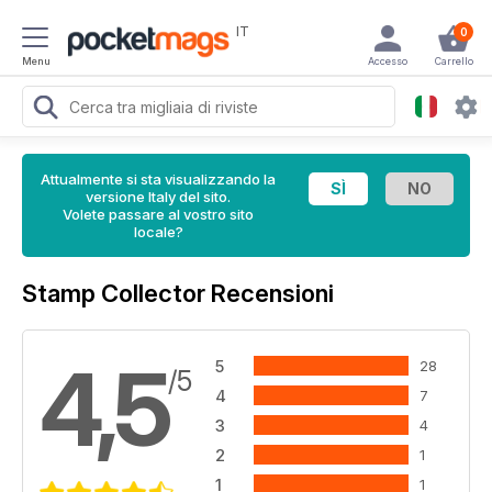
IT
0
Menu
Accesso
Carrello
Attualmente si sta visualizzando la
versione Italy del sito.
Volete passare al vostro sito
locale?
Stamp Collector Recensioni
4,5
5
28
/5
4
7
3
4
2
1
1
1