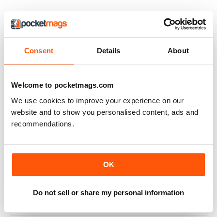
ABBONATO
Stamp Collector
Consent
Details
About
Interesting articles and very well written. The fact that it
is available to read on my phone/tablet just makes it
Welcome to pocketmags.com
more convenient. Keep up the great work!
We use cookies to improve your experience on our
Recensito giovedì 9 luglio 2020
website and to show you personalised content, ads and
recommendations.
ABBONATO
Great read
OK
This is a great read for stamp collectors, with lots of
articles. More than the other stamp mags, imo. Really like
Do not sell or share my personal information
the friendly approach.
Recensito venerdì 13 settembre 2013