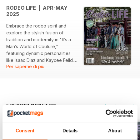
RODEO LIFE | APR-MAY
2025
Embrace the rodeo spirit and
explore the stylish fusion of
tradition and modernity in "It’s a
Man’s World of Couture,"
featuring dynamic personalities
like Isaac Diaz and Kaycee Feild.
Per saperne di più
Get inspired by the fierce passion
of rodeo legends and their bold
expressions of style.
EDIZIONI INDIETRO
Visualizza tutti
Consent
Details
About