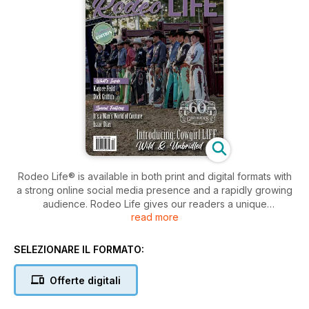
Rodeo Life® is available in both print and digital formats with
a strong online social media presence and a rapidly growing
audience. Rodeo Life gives our readers a unique
read more
perspective on rodeo, contestants, spectators, fashion, and
more. Rodeo Life delivers rich, authentic content from
experienced professionals living and working the rodeo
SELEZIONARE IL FORMATO:
lifestyle. From eye-catching covers to in-depth interviews,
inspiring articles, action-packed photography, and some fun
Offerte digitali
along the way, Rodeo Life brings the rodeo lifestyle to its
pages and, ultimately, into your hands.