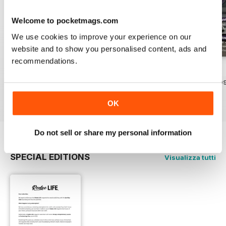
Welcome to pocketmags.com
We use cookies to improve your experience on our
website and to show you personalised content, ads and
recommendations.
Feb-Mar 2025
January 2025
December 2024
Acquista per
€10,99
Acquista per
€10,99
Acquista per
€10,9
Vista
|
Al carrello
Vista
|
Al carrello
Vista
|
Al carrello
OK
Do not sell or share my personal information
SPECIAL EDITIONS
Visualizza tutti