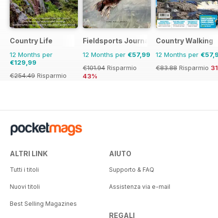
Country Life
Fieldsports Journal
Country Walking
12 Months per
12 Months per
€57,99
12 Months per
€57,
€129,99
€101.94
Risparmio
€83.88
Risparmio
3
€254.49
Risparmio
43%
49%
ALTRI LINK
AIUTO
Tutti i titoli
Supporto & FAQ
Nuovi titoli
Assistenza via e-mail
Best Selling Magazines
REGALI