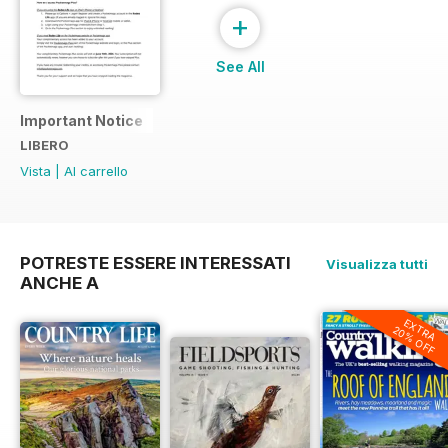
+
See All
Important Notice
LIBERO
Vista
|
Al carrello
POTRESTE ESSERE INTERESSATI
Visualizza tutti
ANCHE A
EXTRA
20% OFF