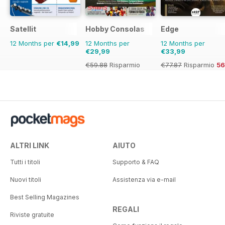
Satellit
Hobby Consolas
Edge
12 Months per
€14,99
12 Months per
12 Months per
€29,99
€33,99
€59.88
Risparmio
€77.87
Risparmio
5
50%
ALTRI LINK
AIUTO
Tutti i titoli
Supporto & FAQ
Nuovi titoli
Assistenza via e-mail
Best Selling Magazines
REGALI
Riviste gratuite