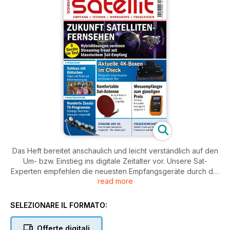
Das Heft bereitet anschaulich und leicht verständlich auf den
Um- bzw. Einstieg ins digitale Zeitalter vor. Unsere Sat-
Experten empfehlen die neuesten Empfangsgeräte durch die
read more
gewohnt zuverlässigen Testberichte. Der Serviceteil rundet
das redaktionelle Konzept durch spannende Workshops zu
Themen rund um den Receiver, die Antenne, das LNB oder
SELEZIONARE IL FORMATO:
das CI-Modul ab.
Offerte digitali