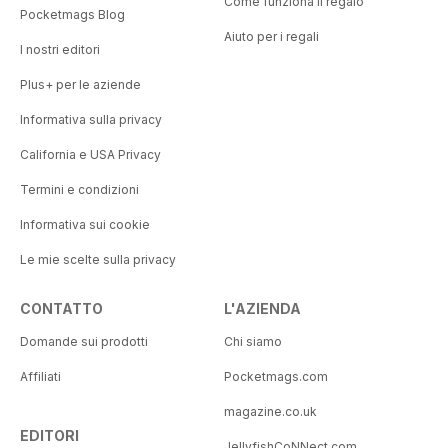
Come funziona il regalo
Pocketmags Blog
Aiuto per i regali
I nostri editori
Plus+ per le aziende
Informativa sulla privacy
California e USA Privacy
Termini e condizioni
Informativa sui cookie
Le mie scelte sulla privacy
CONTATTO
L'AZIENDA
Domande sui prodotti
Chi siamo
Affiliati
Pocketmags.com
magazine.co.uk
EDITORI
JellyfishCoNNect.com