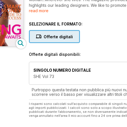
highlights our leading designers. We like to promo
read more
Our covers always feature Caribbean models who ru
these models have taken the world by storm includin
SELEZIONARE IL FORMATO:
Lucia’s Miss Caribbean World, Aiasha Gustave.
Offerte digitali
Beauty pages are focussed on black skin care; dyn
Caribbean continues to touch women’s lives through o
and our pages include news on health, inspiration, r
Offerte digitali disponibili:
what’s new and hot in the Caribbean, real-life stories,
food, parenting, humour – everything to compliment a
SINGOLO NUMERO DIGITALE
At SHE Caribbean we have the most comprehensive l
SHE Vol 73
We are truly in sync with the Caribbean. We inspi
Purtroppo questa testata non pubblica più nuovi num
scorrere verso il basso per visualizzare altri titoli
I risparmi sono calcolati sull'acquisto comparabile di singoli
agli importi pubblicizzati. I calcoli sono solo a scopo illustrati
pubblicati durante l'abbonamento, se non diversamente indic
venga annullato nell'area Il mio account fino a 24 ore prima d