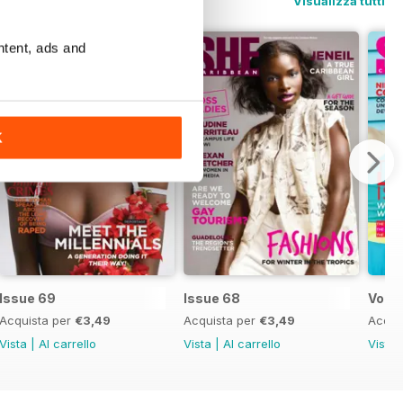
Visualizza tutti
ntent, ads and
K
Issue 69
Issue 68
Vol 6
Acquista per
€3,49
Acquista per
€3,49
Acqui
Vista
|
Al carrello
Vista
|
Al carrello
Vista