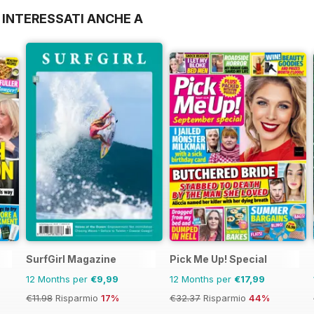
 INTERESSATI ANCHE A
SurfGirl Magazine
Pick Me Up! Special
12 Months per
€9,99
12 Months per
€17,99
€11.98
Risparmio
17%
€32.37
Risparmio
44%