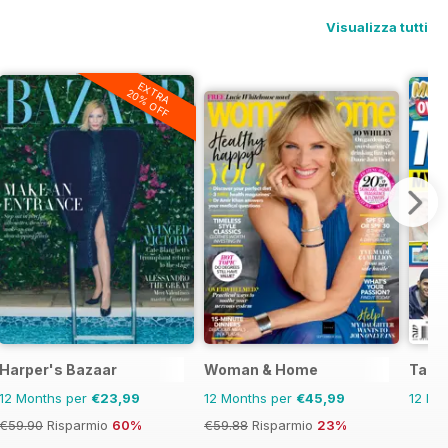
Visualizza tutti
EXTRA
20% OFF
Harper's Bazaar
Woman & Home
Take
12 Months per
€23,99
12 Months per
€45,99
12 Mo
€59.90
Risparmio
60%
€59.88
Risparmio
23%