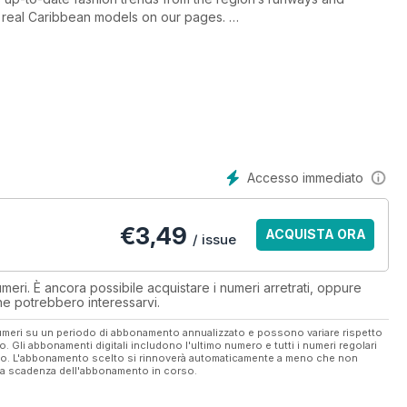
te real Caribbean models on our pages.
le international runways and new models we discover. Many of
g Jamaica’s Nadine Willis, Rihanna, Jaunel McKenzie, and St
amic, dramatic and day-to-day makeup and hair designs. SHE
ur content. Editorials provide hard-hitting reportage articles
elationships, sex, entertainment, Caribbean events calendar,
Accesso immediato
 profiles, reviews, legal, financial and medical Q&A’s, travel,
 woman’s lifestyle and yearning for all things Caribbean.
€
3,49
ACQUISTA ORA
ook at all things Caribbean.
/ issue
re, encourage and promote Caribbean women – everywhere.
eri. È ancora possibile acquistare i numeri arretrati, oppure
 che potrebbero interessarvi.
 numeri su un periodo di abbonamento annualizzato e possono variare rispetto
vo. Gli abbonamenti digitali includono l'ultimo numero e tutti i numeri regolari
ato. L'abbonamento scelto si rinnoverà automaticamente a meno che non
ella scadenza dell'abbonamento in corso.