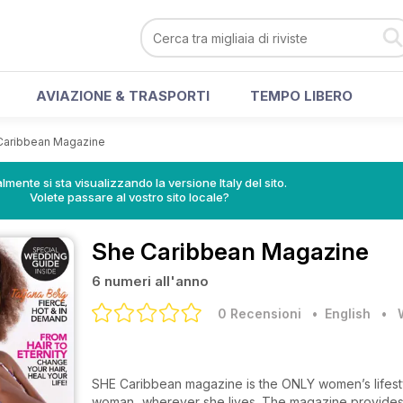
AVIAZIONE & TRASPORTI
TEMPO LIBERO
Caribbean Magazine
lmente si sta visualizzando la versione Italy del sito.
Volete passare al vostro sito locale?
She Caribbean Magazine
6 numeri all'anno
0 Recensioni
• English
•
SHE Caribbean magazine is the ONLY women’s lifesty
woman...wherever she lives. The magazine provides up-to-date fashion trends from the region’s runways and