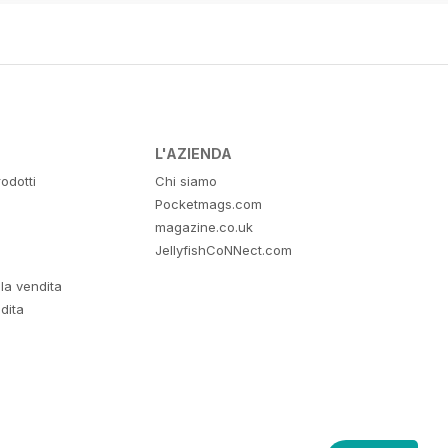
L'AZIENDA
odotti
Chi siamo
Pocketmags.com
magazine.co.uk
JellyfishCoNNect.com
lla vendita
dita