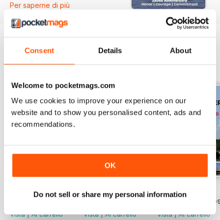
Per saperne di più
demonstrate its capability in order
to influence political aims or
negotiations. It operates two
fleets, based on the eastern and
western coasts of the US from
Consent
Details
About
where carriers, cruisers,
EDIZIONI INDIETRO
Visualizza tutti
destroyers and submarines
dominate the world, ensuring its
Welcome to pocketmags.com
place as a key enabler of
We use cookies to improve your experience on our
Washington’s foreign policy.
website and to show you personalised content, ads and
recommendations.
OK
The United States Navy - An Illustrated History
Issue 29
Issue 28
Do not sell or share my personal information
Acquista per
€10,99
Acquista per
€10,99
Acquista per
€10,9
Vista
|
Al carrello
Vista
|
Al carrello
Vista
|
Al carrello