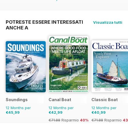
€129.74
Risparmio
27%
POTRESTE ESSERE INTERESSATI
Visualizza tutti
ANCHE A
Soundings
Canal Boat
Classic Boat
12 Months per
12 Months per
12 Months per
€45,99
€42,99
€40,99
€71.88
Risparmio
40%
€71.88
Risparmio
4