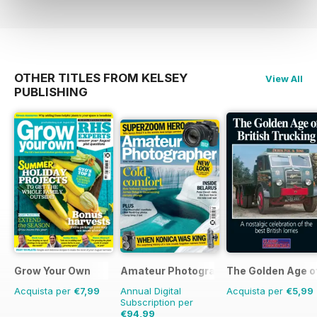
OTHER TITLES FROM KELSEY
View All
PUBLISHING
Grow Your Own
Amateur Photographer
The Golden Age o
Acquista per
€7,99
Annual Digital
Acquista per
€5,99
Subscription per
€94,99