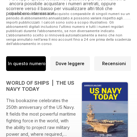
ancora possibile acquistare i numeri arretrati, oppure
scorrere verso il basso per visualizzare altri titoli che
potrebbero interessarvi.
I risparmi sono calcolati sull'acquisto comparabile di singoli numeri su un
periodo di abbonamento annualizzato e possono variare rispetto agli
importi pubblicizzati. I calcoli sono solo a scopo illustrativo. Gli
abbonamenti digitali includono l'ultimo numero e tutti i numeri regolari
pubblicati durante l'abbonamento, se non diversamente indicato.
L'abbonamento scelto si rinnoverà automaticamente a meno che non
venga annullato nell'area Il mio account fino a 24 ore prima della scadenza
dell'abbonamento in corso.
In questo numero
Dove leggere
Recensioni
WORLD OF SHIPS | THE US
NAVY TODAY
This bookazine celebrates the
250th anniversary of the US Navy.
It fields the most powerful maritime
fighting force in the world, with
the ability to project raw military
power and, where required,