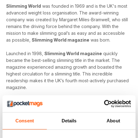
Slimming World
was founded in 1969 and is the UK's most
advanced weight loss organisation. The award-winning
company was created by Margaret Miles-Bramwell, who still
remains the driving force behind the company. With the
mission to make slimming goal’s as easy and as accessible
as possible,
Slimming World magazine
was born.
Launched in 1998,
Slimming World magazine
quickly
became the best-selling slimming title in the market. The
magazine experienced amazing growth and boasted the
highest circulation for a slimming title. This incredible
readership makes it the UK’s fourth most-actively purchased
magazine.
Slimming World magazine
is published seven times a
year and is produced in-house at the headquarters of
Slimming World
. The inspirational magazine helps to
Consent
Details
About
provide an additional layer of support and motivation not
only to the organisation’s group members but also, to
individuals on their own journey.