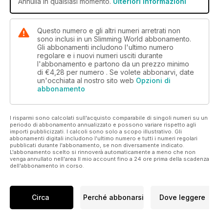
Annulla in qualsiasi momento.
Ulteriori informazioni
Questo numero e gli altri numeri arretrati non
sono inclusi in un Slimming World abbonamento.
Gli abbonamenti includono l'ultimo numero
regolare e i nuovi numeri usciti durante
l'abbonamento e partono da un prezzo minimo
di
€4,28
per numero . Se volete abbonarvi, date
un'occhiata al nostro sito web
Opzioni di
abbonamento
I risparmi sono calcolati sull'acquisto comparabile di singoli numeri su un
periodo di abbonamento annualizzato e possono variare rispetto agli
importi pubblicizzati. I calcoli sono solo a scopo illustrativo. Gli
abbonamenti digitali includono l'ultimo numero e tutti i numeri regolari
pubblicati durante l'abbonamento, se non diversamente indicato.
L'abbonamento scelto si rinnoverà automaticamente a meno che non
venga annullato nell'area Il mio account fino a 24 ore prima della scadenza
dell'abbonamento in corso.
Circa
Perché abbonarsi
Dove leggere