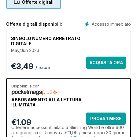
Offerte digitali
watermelon cake and a happy and glorious coronation
afternoon tea – plus loads more recipes with the weight loss
wow factor. This issue, we’re bringing the party to you!
Accesso immediato
Offerte digitali disponibili:
SINGOLO NUMERO ARRETRATO
DIGITALE
May/Jun 2023
ACQUISTA ORA
€
3,49
/ issue
Disponibile con
ABBONAMENTO ALLA LETTURA
ILLIMITATA
PROVA 1 MESE
€1.09
Ottenere
accesso illimitato
a Slimming World e oltre 600
altri grandi titoli. Rinnova a €11,99 / mese dopo 30 giorni.