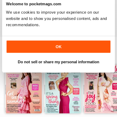
Welcome to pocketmags.com
Whether you’re looking to shed a few extra pounds before
We use cookies to improve your experience on our
your holiday or craving a fresh start that lets you lead a
website and to show you personalised content, ads and
healthier way of life,
Slimming World magazine
is the
recommendations.
digital magazine subscription for you.
OK
EDIZIONI INDIETRO
Visualizza tutti
Do not sell or share my personal information