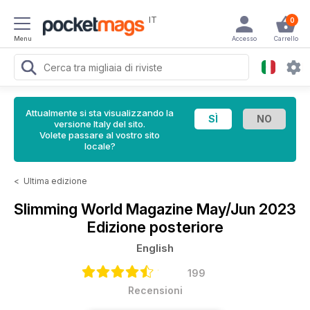
IT
0
Menu
Accesso
Carrello
Attualmente si sta visualizzando la
versione Italy del sito.
Volete passare al vostro sito
locale?
<
Ultima edizione
Slimming World Magazine
May/Jun 2023
Edizione posteriore
English
199
Recensioni