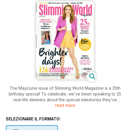
The May/June issue of Slimming World Magazine is a 25th
birthday special! To celebrate, we’ve been speaking to 25
real-life slimmers about the special milestones they’ve
read more
marked since the magazine first went on sale. We’ve got
take-control strategies to put you in charge of your weight
loss, an easy get-started walking plan, and ideas for creating
SELEZIONARE IL FORMATO:
your own personal summer inspiration board. And if you’d like
to celebrate with us, there’s a show-stopping two-tier