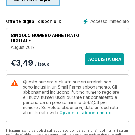
Specialing in Huacaya alpaca, Forequarter butchering tips
and loads more.
Accesso immediato
Offerte digitali disponibili:
SINGOLO NUMERO ARRETRATO
DIGITALE
August 2012
ACQUISTA ORA
€
3,49
/ issue
Questo numero e gli altri numeri arretrati non
sono inclusi in un Small Farms abbonamento. Gli
abbonamenti includono l'ultimo numero regolare
e i nuovi numeri usciti durante l'abbonamento e
partono da un prezzo minimo di
€2,54
per
numero . Se volete abbonarvi, date un'occhiata
al nostro sito web
Opzioni di abbonamento
I risparmi sono calcolati sull'acquisto comparabile di singoli numeri su un
periodo di abbonamento annualizzato e possono variare rispetto agli