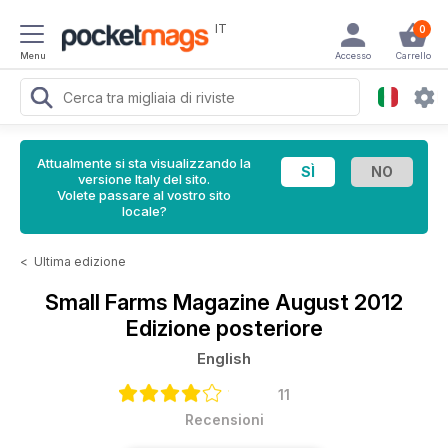
IT
0
Menu
Accesso
Carrello
Attualmente si sta visualizzando la
versione Italy del sito.
Volete passare al vostro sito
locale?
<
Ultima edizione
Small Farms Magazine
August 2012
Edizione posteriore
English
11
Recensioni