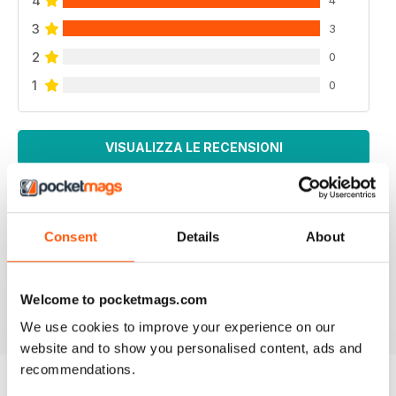
4
3
3
2
0
1
0
VISUALIZZA LE RECENSIONI
Consent
Details
About
SMALL FARMS
Great read with lots of good tips
Recensito 14 aprile 2020
Welcome to pocketmags.com
We use cookies to improve your experience on our
website and to show you personalised content, ads and
recommendations.