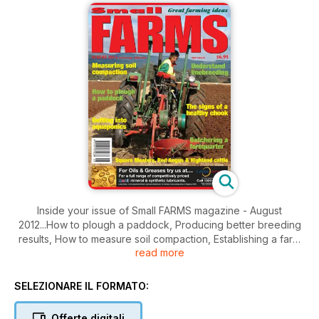
Inside your issue of Small FARMS magazine - August
2012...How to plough a paddock, Producing better breeding
results, How to measure soil compaction, Establishing a farm
read more
stay, Growing walnuts in a cold winter climate, Farming olives
in the west, Mangoes can be a fickle crop to grow, The value
of Aquaponics, An opportunity in farming camels, Square
SELEZIONARE IL FORMATO:
Meaters cattle focus, Highland cattle, Red Angus cattle, How
to tell if your chickens are healthy, Organic pig production,
Offerte digitali