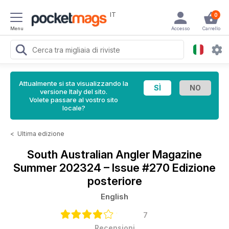
IT
0
Menu
Accesso
Carrello
Attualmente si sta visualizzando la
versione Italy del sito.
Volete passare al vostro sito
locale?
<
Ultima edizione
South Australian Angler Magazine
Summer 202324 – Issue #270 Edizione
posteriore
English
7
Recensioni