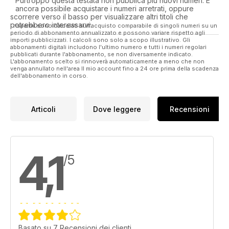
Purtroppo questa testata non pubblica più nuovi numeri. È
ancora possibile acquistare i numeri arretrati, oppure
scorrere verso il basso per visualizzare altri titoli che
potrebbero interessarvi.
I risparmi sono calcolati sull'acquisto comparabile di singoli numeri su un
periodo di abbonamento annualizzato e possono variare rispetto agli
importi pubblicizzati. I calcoli sono solo a scopo illustrativo. Gli
abbonamenti digitali includono l'ultimo numero e tutti i numeri regolari
pubblicati durante l'abbonamento, se non diversamente indicato.
L'abbonamento scelto si rinnoverà automaticamente a meno che non
venga annullato nell'area Il mio account fino a 24 ore prima della scadenza
dell'abbonamento in corso.
Articoli
Dove leggere
Recensioni
4,1
/5
Basato su 7 Recensioni dei clienti