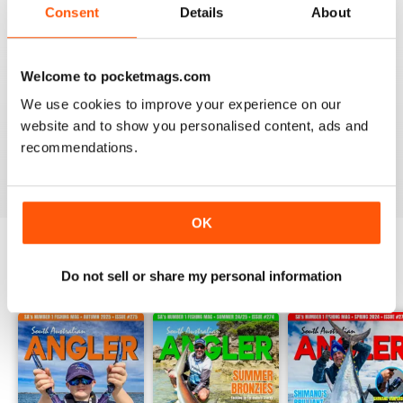
Consent
Details
About
SOUTH AUSTRALIAN ANGLER (SA ANGLER)
Welcome to pocketmags.com
I would love to have a few articles published on the
We use cookies to improve your experience on our
south east of our state. The fishing down there is
website and to show you personalised content, ads and
exceptional.
recommendations.
Recensito 11 aprile 2020
OK
Do not sell or share my personal information
EDIZIONI INDIETRO
Visualizza tutti