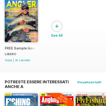
+
See All
FREE Sample Issue
LIBERO
Vista
|
Al carrello
POTRESTE ESSERE INTERESSATI
Visualizza tutti
ANCHE A
EXTRA
20% OFF