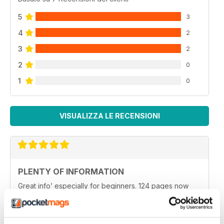
5
3
4
2
3
2
2
0
1
0
VISUALIZZA LE RECENSIONI
PLENTY OF INFORMATION
Great info’ especially for beginners. 124 pages now
too, much more content than the others.
Recensito 23 agosto 2022