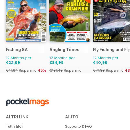
Fishing SA
Angling Times
Fly Fishing and Fl
12 Months per
12 Months per
12 Months per
€22,99
€84,99
€40,99
€41.94
Risparmio
45%
€181.48
Risparmio
€71.88
Risparmio
4
53%
ALTRI LINK
AIUTO
Tutti i titoli
Supporto & FAQ