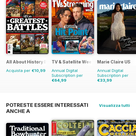
All About History Book of Greatest Battles
TV & Satellite Week
Marie Claire US
Acquista per
€10,99
Annual Digital
Annual Digital
Subscription per
Subscription per
€64,99
€33,99
€126.99
Risparmio
49%
POTRESTE ESSERE INTERESSATI
Visualizza tutti
ANCHE A