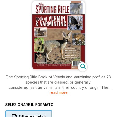
The Sporting Rifle Book of Vermin and Varminting profiles 28
species that are classed, or generally
considered, as true varmints in their country of origin. The
read more
specific sections – United Kingdom, mainland Europe, the
Americas, Africa and Australasia – contain a selection of the
varmints
SELEZIONARE IL FORMATO:
that may be hunted there. Produced by the publishers of
Sporting Rifle - your favourite 4 weekly live quarry magazine.
Offerte digitali