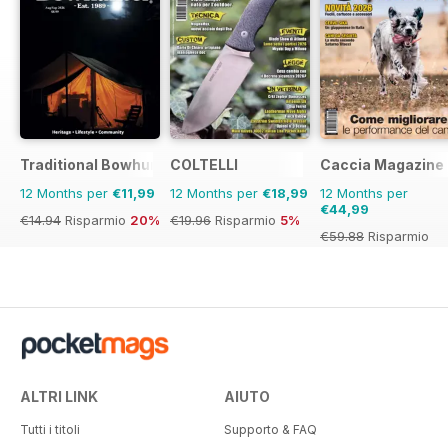
Traditional Bowhunter Magazine
COLTELLI
Caccia Magazine
12 Months per
€11,99
12 Months per
€18,99
12 Months per
€44,99
€14.94
Risparmio
20%
€19.96
Risparmio
5%
€59.88
Risparmio
25%
ALTRI LINK
AIUTO
Tutti i titoli
Supporto & FAQ