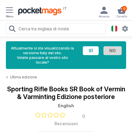
IT
0
Menu
Accesso
Carrello
Attualmente si sta visualizzando la
versione Italy del sito.
Volete passare al vostro sito
locale?
<
Ultima edizione
Sporting Rifle Books
SR Book of Vermin
& Varminting Edizione posteriore
English
0
Recensioni