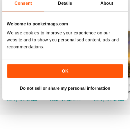
Consent
Details
About
EDIZIONI INDIETRO
Visualizza tutti
Welcome to pocketmags.com
We use cookies to improve your experience on our
website and to show you personalised content, ads and
recommendations.
OK
Sport in Wildest Britain - A Modern Perspective
British Deer Stalking Bible, 2nd edition
In the Shooting Fi
Do not sell or share my personal information
Acquista per
€48,99
Acquista per
€29,99
Acquista per
€29,9
Vista
|
Al carrello
Vista
|
Al carrello
Vista
|
Al carrello