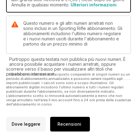
Annulla in qualsiasi momento.
Ulteriori informazioni
Questo numero e gli altri numeri arretrati non
sono inclusi in un Sporting Rifle abbonamento. Gli
abbonamenti includono l'ultimo numero regolare
e i nuovi numeri usciti durante l'abbonamento e
partono da un prezzo minimo di
Purtroppo questa testata non pubblica più nuovi numeri. È
ancora possibile acquistare i numeri arretrati, oppure
scorrere verso il basso per visualizzare altri titoli che
potrebbero interessarvi.
I risparmi sono calcolati sull'acquisto comparabile di singoli numeri su un
periodo di abbonamento annualizzato e possono variare rispetto agli
importi pubblicizzati. I calcoli sono solo a scopo illustrativo. Gli
abbonamenti digitali includono l'ultimo numero e tutti i numeri regolari
pubblicati durante l'abbonamento, se non diversamente indicato.
L'abbonamento scelto si rinnoverà automaticamente a meno che non
venga annullato nell'area Il mio account fino a 24 ore prima della scadenza
dell'abbonamento in corso.
Dove leggere
Recensioni