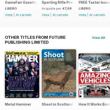
GameFair Gazette - December 2015
Sporting Rifle Presents Foxing
FREE Taster Issu
LIBERO
Acquista per
€7,99
LIBERO
Vista
|
Al carrello
Vista
|
Al carrello
Vista
|
Al carrello
OTHER TITLES FROM FUTURE
View All
PUBLISHING LIMITED
Metal Hammer
Shoot in Scotland
How It Works Boo