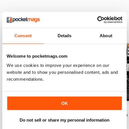
EDIZIONI INDIETRO
Visualizza tutti
Consent
Details
About
Welcome to pocketmags.com
We use cookies to improve your experience on our
website and to show you personalised content, ads and
recommendations.
OK
April 2021
March 2021
February 2021
Acquista per
€5,99
Acquista per
€5,99
Acquista per
€5,99
Do not sell or share my personal information
Vista
|
Al carrello
Vista
|
Al carrello
Vista
|
Al carrello