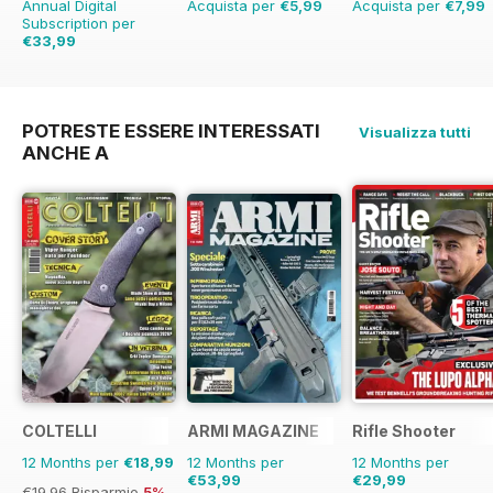
Annual Digital
Acquista per
€5,99
Acquista per
€7,99
Subscription per
€33,99
€64.87
Risparmio
48%
POTRESTE ESSERE INTERESSATI
Visualizza tutti
ANCHE A
COLTELLI
ARMI MAGAZINE
Rifle Shooter
12 Months per
€18,99
12 Months per
12 Months per
€53,99
€29,99
€19.96
Risparmio
5%