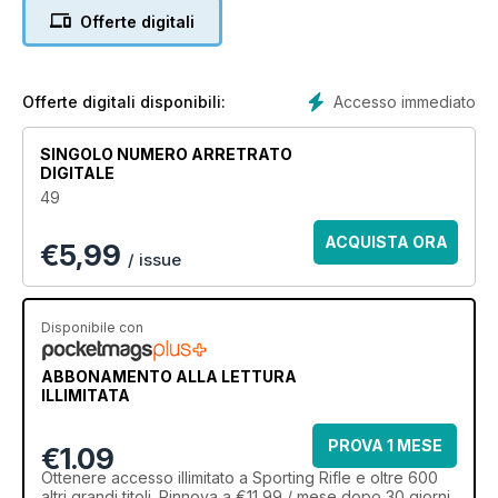
Offerte digitali
Accesso immediato
Offerte digitali disponibili:
SINGOLO NUMERO ARRETRATO
DIGITALE
49
ACQUISTA ORA
€
5,99
/ issue
Disponibile con
ABBONAMENTO ALLA LETTURA
ILLIMITATA
PROVA 1 MESE
€1.09
Ottenere
accesso illimitato
a Sporting Rifle e oltre 600
altri grandi titoli. Rinnova a €11,99 / mese dopo 30 giorni.