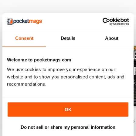
EDIZIONI INDIETRO
Visualizza tutti
Consent
Details
About
Welcome to pocketmags.com
We use cookies to improve your experience on our
website and to show you personalised content, ads and
recommendations.
OK
April 2021
March 2021
February 2021
Acquista per
€5,99
Acquista per
€5,99
Acquista per
€5,99
Do not sell or share my personal information
Vista
|
Al carrello
Vista
|
Al carrello
Vista
|
Al carrello