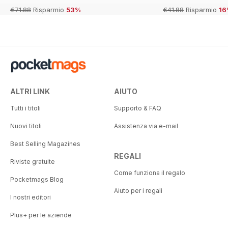
€71.88
Risparmio
53%
€41.88
Risparmio
16
ALTRI LINK
AIUTO
Tutti i titoli
Supporto & FAQ
Nuovi titoli
Assistenza via e-mail
Best Selling Magazines
REGALI
Riviste gratuite
Come funziona il regalo
Pocketmags Blog
Aiuto per i regali
I nostri editori
Plus+ per le aziende