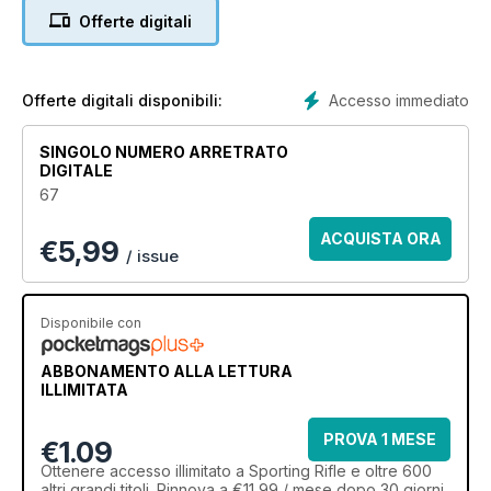
Offerte digitali
Accesso immediato
Offerte digitali disponibili:
SINGOLO NUMERO ARRETRATO
DIGITALE
67
ACQUISTA ORA
€
5,99
/ issue
Disponibile con
ABBONAMENTO ALLA LETTURA
ILLIMITATA
PROVA 1 MESE
€1.09
Ottenere
accesso illimitato
a Sporting Rifle e oltre 600
altri grandi titoli. Rinnova a €11,99 / mese dopo 30 giorni.