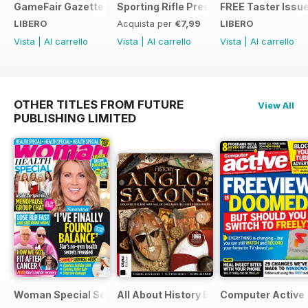
GameFair Gazette - December 2015
Sporting Rifle Presents Foxing
FREE Taster Issu
LIBERO
Acquista per
€7,99
LIBERO
Vista
|
Al carrello
Vista
|
Al carrello
Vista
|
Al carrello
OTHER TITLES FROM FUTURE
View All
PUBLISHING LIMITED
Woman Special Series
All About History Book of Anglo Saxon
Computer Active