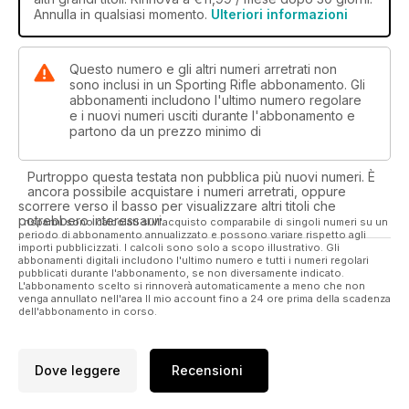
Annulla in qualsiasi momento.
Ulteriori informazioni
Questo numero e gli altri numeri arretrati non
sono inclusi in un Sporting Rifle abbonamento. Gli
abbonamenti includono l'ultimo numero regolare
e i nuovi numeri usciti durante l'abbonamento e
partono da un prezzo minimo di
Purtroppo questa testata non pubblica più nuovi numeri. È
ancora possibile acquistare i numeri arretrati, oppure
scorrere verso il basso per visualizzare altri titoli che
potrebbero interessarvi.
I risparmi sono calcolati sull'acquisto comparabile di singoli numeri su un
periodo di abbonamento annualizzato e possono variare rispetto agli
importi pubblicizzati. I calcoli sono solo a scopo illustrativo. Gli
abbonamenti digitali includono l'ultimo numero e tutti i numeri regolari
pubblicati durante l'abbonamento, se non diversamente indicato.
L'abbonamento scelto si rinnoverà automaticamente a meno che non
venga annullato nell'area Il mio account fino a 24 ore prima della scadenza
dell'abbonamento in corso.
Dove leggere
Recensioni