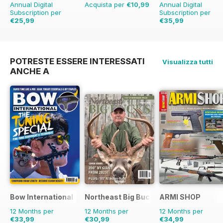
Annual Digital
Acquista per
€10,99
Annual Digital
Subscription per
Subscription per
€25,99
€35,99
€29.88
Risparmio
13%
€64.74
Risparmio
44%
POTRESTE ESSERE INTERESSATI
Visualizza tutti
ANCHE A
Bow International
Northeast Big Bucks
ARMI SHOP
12 Months per
12 Months per
12 Months per
€33,99
€30,99
€34,99