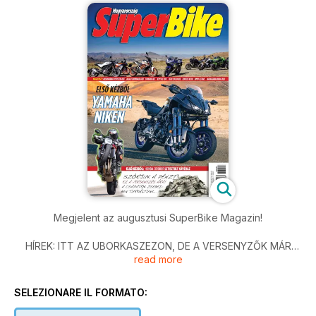
Megjelent az augusztusi SuperBike Magazin!
HÍREK: ITT AZ UBORKASZEZON, DE A VERSENYZŐK MÁR
read more
SZIVÁROGTATNAK A JÖVŐ ÉVI SZERZŐDÉSEKRŐL
SZUPERCUCC: MEGMUTATJUK NEKTEK A 2019-ES CUCCOK
KÉPEIT
SELEZIONARE IL FORMATO:
OLVASÓI LEVELEK: SISAKKAMERÁK, EXTRA FÉKOLAJAK,