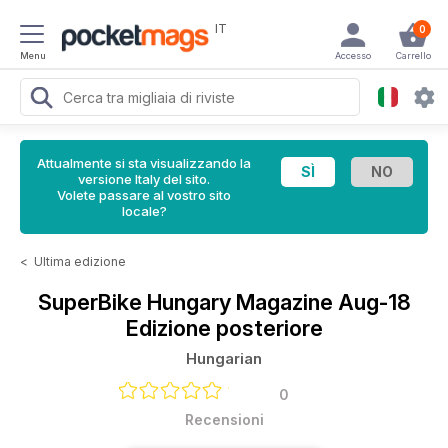
IT
0
Menu
Accesso
Carrello
Attualmente si sta visualizzando la
versione Italy del sito.
Volete passare al vostro sito
locale?
<
Ultima edizione
SuperBike Hungary Magazine
Aug-18
Edizione posteriore
Hungarian
0
Recensioni