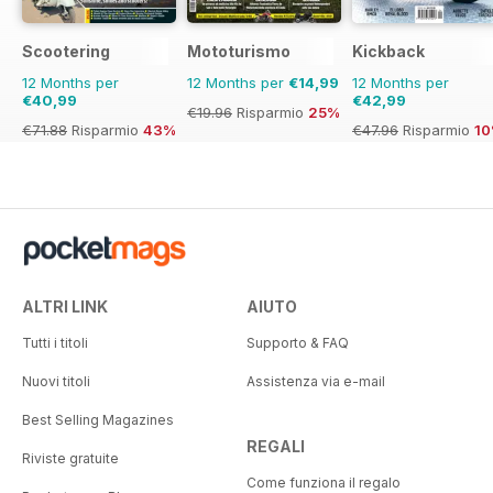
Scootering
Mototurismo
Kickback
12 Months per
12 Months per
€14,99
12 Months per
€40,99
€42,99
€19.96
Risparmio
25%
€71.88
Risparmio
43%
€47.96
Risparmio
1
ALTRI LINK
AIUTO
Tutti i titoli
Supporto & FAQ
Nuovi titoli
Assistenza via e-mail
Best Selling Magazines
REGALI
Riviste gratuite
Come funziona il regalo