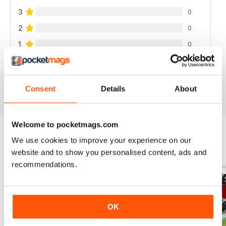
3
0
2
0
1
0
VISUALIZZA LE RECENSIONI
Consent
Details
About
Welcome to pocketmags.com
We use cookies to improve your experience on our
EDIZIONI INDIETRO
Visualizza tutti
website and to show you personalised content, ads and
recommendations.
OK