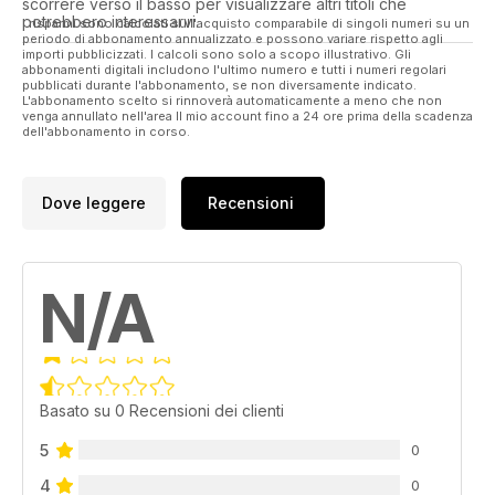
scorrere verso il basso per visualizzare altri titoli che
Honda CB1000R
potrebbero interessarvi.
I risparmi sono calcolati sull'acquisto comparabile di singoli numeri su un
Hihetetlenül jól néz ki, és még jobban megy
periodo di abbonamento annualizzato e possono variare rispetto agli
importi pubblicizzati. I calcoli sono solo a scopo illustrativo. Gli
abbonamenti digitali includono l'ultimo numero e tutti i numeri regolari
Magazin
pubblicati durante l'abbonamento, se non diversamente indicato.
L'abbonamento scelto si rinnoverà automaticamente a meno che non
A VERSENYZÉS ÁRA
venga annullato nell'area Il mio account fino a 24 ore prima della scadenza
A legnagyobb versenycsapatok zsebében turkáltunk
dell'abbonamento in corso.
MAGAZIN
BONHAM
Dove leggere
Recensioni
Motort nem csak boltban vásárolthatunk, licitálhatunk is a
legdrágábbakra
MAGAZIN
N/A
MAN TT
Ismét nem múlt el haláleset nélkül...
MAGAZIN
JOHANN ZARCO
Basato su 0 Recensioni dei clienti
A Yamaha-csapat után a KTM-hez írt alá. Tényleg bajok
vannak a toronyban?
5
0
4
0