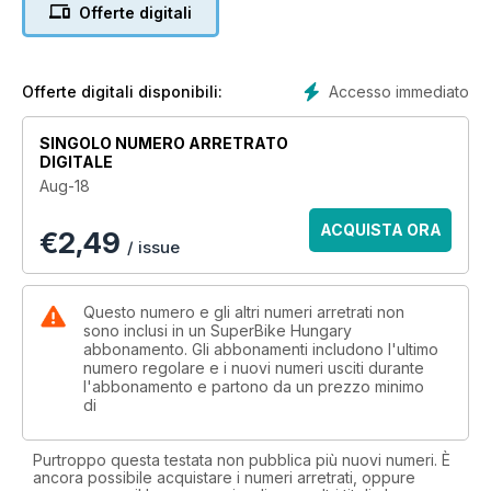
VADIÚJ HAYABUSA ÉS MŰSZAKI HIBÁK...
Offerte digitali
JOGI ESETEK: KÖZVETÍTS VELÜNK!
MEGAKÉP: A PICI DANI VISSZAVONUL, AVAGY ASIMO ÚJ
KIHÍVÁST KERES
VICCEK: TI KÜLDITEK, MI CSAK VÁLOGATJUK!
Accesso immediato
Offerte digitali disponibili:
TESZTEK, BEMUTATÓK
SINGOLO NUMERO ARRETRATO
DIGITALE
ELSŐ KÉZBŐL
Aug-18
YAMAHA NIKEN
A valaha elkészített legjobb trike
ACQUISTA ORA
€
2,49
/ issue
NAGYTESZT
A KÖBCENTIK HARCA
A legnagyobb is csak négyszázas, de sokkal többet
Questo numero e gli altri numeri arretrati non
nyújtanak, mint azt gondolnád róluk
sono inclusi in un SuperBike Hungary
abbonamento. Gli abbonamenti includono l'ultimo
numero regolare e i nuovi numeri usciti durante
ELSŐ KÉZBŐL
l'abbonamento e partono da un prezzo minimo
ZERO DSR
di
Zolit felültettük a villanyszékre és – bár előítéletes volt-
élvezte!
Purtroppo questa testata non pubblica più nuovi numeri. È
ancora possibile acquistare i numeri arretrati, oppure
ELSŐ KÉZBŐL