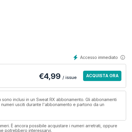
Accesso immediato
€
4,99
ACQUISTA ORA
/ issue
non sono inclusi in un Sweat RX abbonamento. Gli abbonamenti
i numeri usciti durante l'abbonamento e partono da un
eri. È ancora possibile acquistare i numeri arretrati, oppure
 che potrebbero interessarvi.