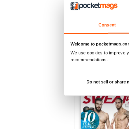
4
3
2
Consent
1
Welcome to pocketmags.co
VISUALIZZA LE REC
We use cookies to improve y
recommendations.
Do not sell or share
EDIZIONI INDIETRO