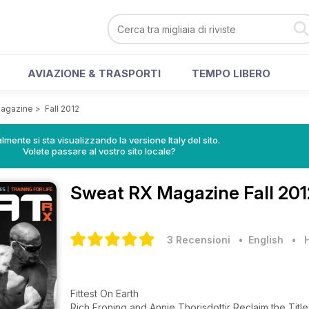
AVIAZIONE & TRASPORTI
TEMPO LIBERO
agazine
>
Fall 2012
lmente si sta visualizzando la versione Italy del sito.
Volete passare al vostro sito locale?
Sweat RX Magazine
Fall 20
3 Recensioni
• English
•
Fittest On Earth
Rich Froning and Annie Thorisdottir Reclaim the Title