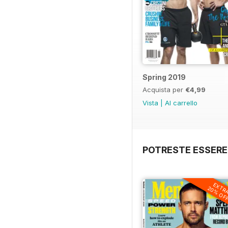
Spring 2019
Acquista per
€4,99
Vista
|
Al carrello
POTRESTE ESSERE
EXTR
20% OF