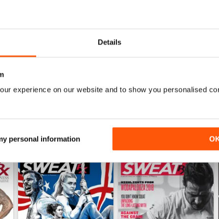
Never disappoints in quality
0
0
0
Details
0
m
ENSIONI
our experience on our website and to show you personalised co
 my personal information
O