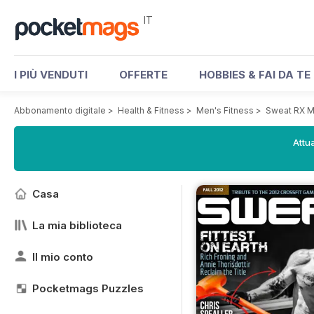
IT
I PIÙ VENDUTI
OFFERTE
HOBBIES & FAI DA TE
Abbonamento digitale
>
Health & Fitness
>
Men's Fitness
>
Sweat RX M
Attua
Casa
La mia biblioteca
Il mio conto
Pocketmags Puzzles