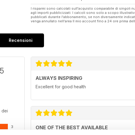
I risparmi sono calcolati sull'acquisto comparabile di singoli
agli importi pubblicizzati. I calcoli sono solo a scopo illustrati
pubblicati durante l'abbonamento, se non diversamente indic
venga annullato nell'area Il mio account fino a 24 ore prima d
Recensioni
/5
ALWAYS INSPIRING
Excellent for good health
 dei
3
ONE OF THE BEST AVAILABLE