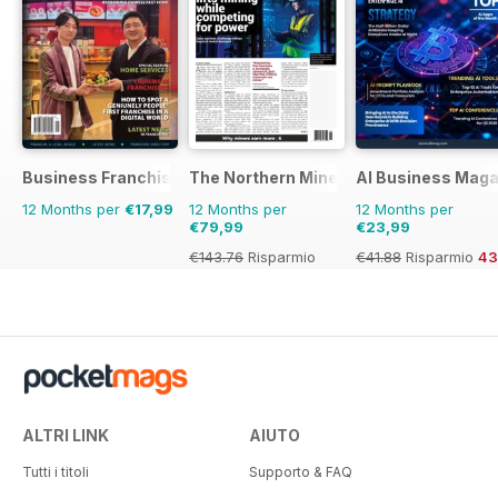
Business Franchise Australia&NZ
The Northern Miner
AI Business Maga
12 Months per
€17,99
12 Months per
12 Months per
€79,99
€23,99
€143.76
Risparmio
€41.88
Risparmio
4
44%
ALTRI LINK
AIUTO
Tutti i titoli
Supporto & FAQ