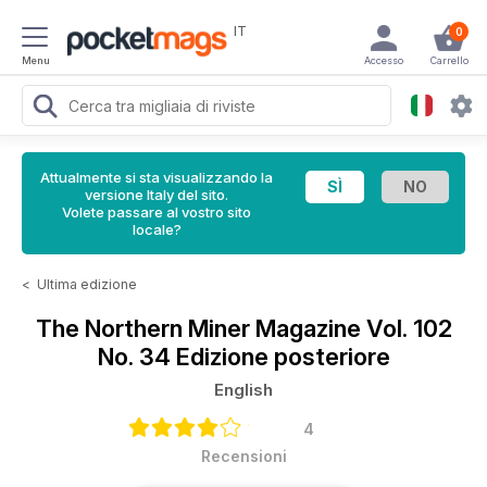
IT
0
Menu
Accesso
Carrello
Attualmente si sta visualizzando la
versione Italy del sito.
Volete passare al vostro sito
locale?
<
Ultima edizione
The Northern Miner Magazine
Vol. 102
No. 34 Edizione posteriore
English
4
Recensioni