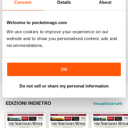
Consent
Details
About
5
2
4
1
Welcome to pocketmags.com
3
0
We use cookies to improve your experience on our
2
0
website and to show you personalised content, ads and
1
1
recommendations.
VISUALIZZA LE RECENSIONI
OK
Do not sell or share my personal information
EDIZIONI INDIETRO
Visualizza tutti