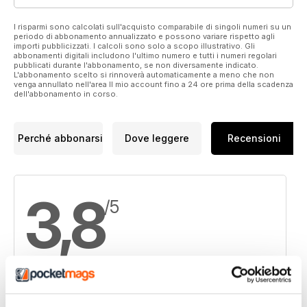
reversal
I risparmi sono calcolati sull'acquisto comparabile di singoli numeri su un
periodo di abbonamento annualizzato e possono variare rispetto agli
15. NorthIsle Copper tables PEA for North Island in BC
importi pubblicizzati. I calcoli sono solo a scopo illustrativo. Gli
abbonamenti digitali includono l'ultimo numero e tutti i numeri regolari
pubblicati durante l'abbonamento, se non diversamente indicato.
16. Teranga delivers Banfora feasibility
L'abbonamento scelto si rinnoverà automaticamente a meno che non
venga annullato nell'area Il mio account fino a 24 ore prima della scadenza
17. GoGold Resources sells Santa Gertrudis to Agnico Eagle
dell'abbonamento in corso.
Perché abbonarsi
Dove leggere
Recensioni
3,8
/5
Basato su 4 Recensioni dei clienti