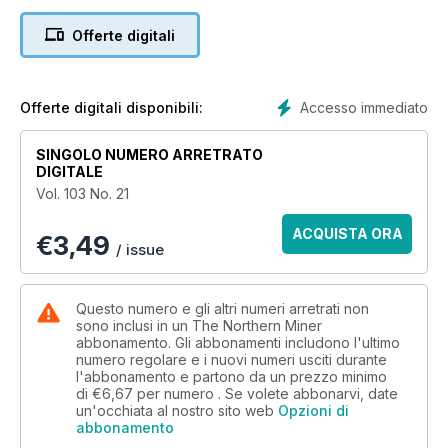
4. Gold majors gather in Colorado Springs
Offerte digitali
5. Book excerpt: Budding mogul JP Bickell’s gold hunt
6. Four Canadian mining giants to join Hall of Fame
Accesso immediato
Offerte digitali disponibili:
7. Seven questions investors should ask about geophysical
anomalies
SINGOLO NUMERO ARRETRATO
DIGITALE
8. B2Gold’s Fekola on brink of commercial production this
Vol. 103 No. 21
year
ACQUISTA ORA
€
3,49
9. ‘Integra 2.0’ to buy dormant DeLamar mine from Kinross
/ issue
10. New Age Metals finds high grade
Questo numero e gli altri numeri arretrati non
11. Bitterroot hunts Arizona silver
sono inclusi in un The Northern Miner
abbonamento. Gli abbonamenti includono l'ultimo
numero regolare e i nuovi numeri usciti durante
12. Silver and PGM snapshot
l'abbonamento e partono da un prezzo minimo
di
€6,67
per numero . Se volete abbonarvi, date
13. Silver Viper takes first bite at Clemente
un'occhiata al nostro sito web
Opzioni di
abbonamento
14. CPM’s Jeffrey Christian on platinum-palladium price