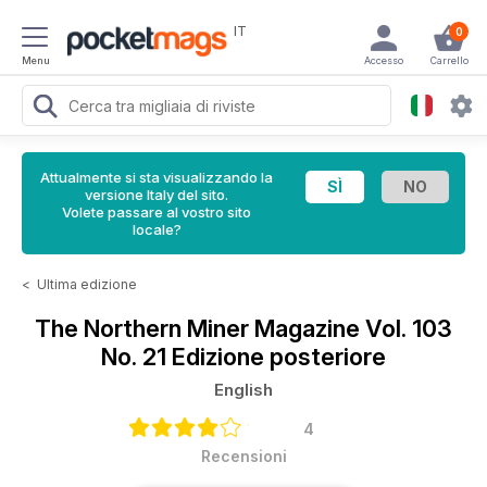
IT
0
Menu
Accesso
Carrello
Attualmente si sta visualizzando la
versione Italy del sito.
Volete passare al vostro sito
locale?
<
Ultima edizione
The Northern Miner Magazine
Vol. 103
No. 21 Edizione posteriore
English
4
Recensioni