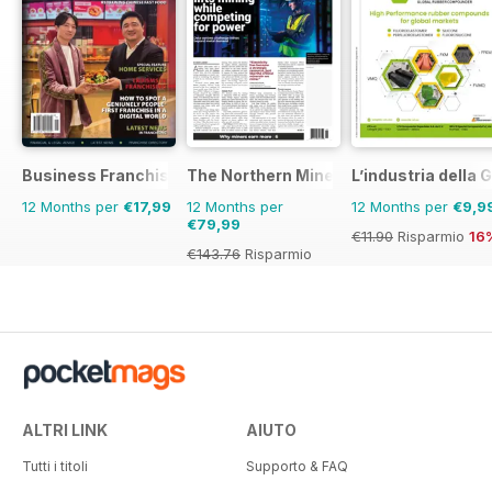
Business Franchise Australia&NZ
The Northern Miner
L’industria dell
12 Months per
€17,99
12 Months per
12 Months per
€9,9
€79,99
€11.90
Risparmio
16
€143.76
Risparmio
44%
ALTRI LINK
AIUTO
Tutti i titoli
Supporto & FAQ