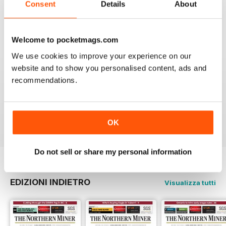
Consent
Details
About
5
2
4
1
Welcome to pocketmags.com
3
0
We use cookies to improve your experience on our
2
0
website and to show you personalised content, ads and
1
1
recommendations.
VISUALIZZA LE RECENSIONI
OK
Do not sell or share my personal information
EDIZIONI INDIETRO
Visualizza tutti