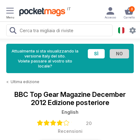
IT
0
Menu
Accesso
Carrello
Attualmente si sta visualizzando la
versione Italy del sito.
Volete passare al vostro sito
locale?
<
Ultima edizione
BBC Top Gear Magazine
December
2012 Edizione posteriore
English
20
Recensioni