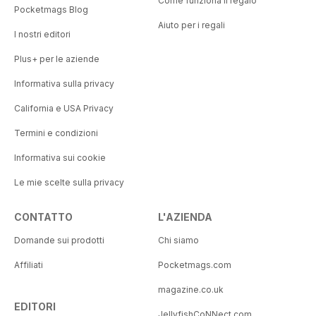
Come funziona il regalo
Pocketmags Blog
Aiuto per i regali
I nostri editori
Plus+ per le aziende
Informativa sulla privacy
California e USA Privacy
Termini e condizioni
Informativa sui cookie
Le mie scelte sulla privacy
CONTATTO
L'AZIENDA
Domande sui prodotti
Chi siamo
Affiliati
Pocketmags.com
magazine.co.uk
EDITORI
JellyfishCoNNect.com