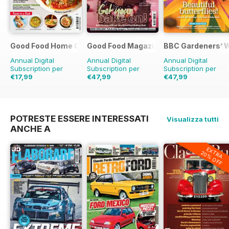
Good Food Home Cooking Series
Good Food Magazine
BBC Gardeners’ 
Annual Digital
Annual Digital
Annual Digital
Subscription per
Subscription per
Subscription per
€17,99
€47,99
€47,99
€47.94
Risparmio
€83.88
Risparmio
€83.88
Risparmio
62%
43%
43%
POTRESTE ESSERE INTERESSATI
Visualizza tutti
ANCHE A
EXTRA
20% OFF