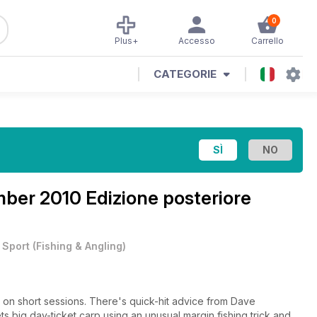
0
Plus+
Accesso
Carrello
CATEGORIE
ber 2010 Edizione posteriore
•
Sport
(
Fishing & Angling
)
 on short sessions. There's quick-hit advice from Dave
 big day-ticket carp using an unusual margin fishing trick and