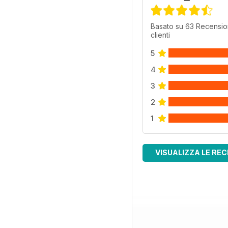
Basato su 63 Recensio
clienti
5
4
3
2
1
VISUALIZZA LE REC