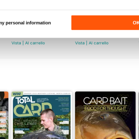
 my personal information
O
June 2026
May 2026
Acquista per
€5,99
Acquista per
€5,99
Vista
|
Al carrello
Vista
|
Al carrello