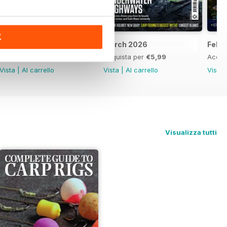
K
April 2026
March 2026
Febr
Acquista per
€5,99
Acquista per
€5,99
Acqui
Vista
|
Al carrello
Vista
|
Al carrello
Vista
Visualizza tutti