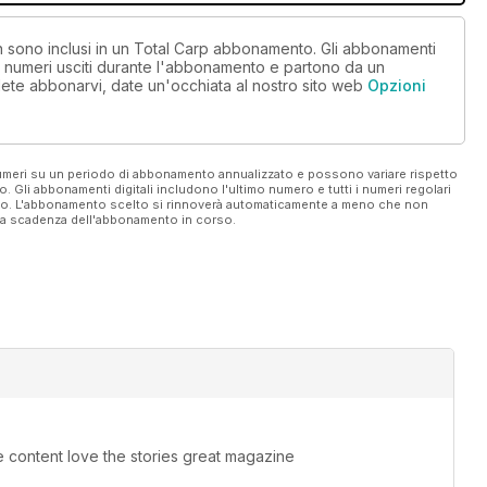
on sono inclusi in un Total Carp abbonamento. Gli abbonamenti
i numeri usciti durante l'abbonamento e partono da un
ete abbonarvi, date un'occhiata al nostro sito web
Opzioni
 numeri su un periodo di abbonamento annualizzato e possono variare rispetto
vo. Gli abbonamenti digitali includono l'ultimo numero e tutti i numeri regolari
ato. L'abbonamento scelto si rinnoverà automaticamente a meno che non
ella scadenza dell'abbonamento in corso.
e content love the stories great magazine