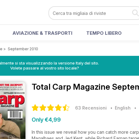
AVIAZIONE & TRASPORTI
TEMPO LIBERO
ne
>
September 2010
lmente si sta visualizzando la versione Italy del sito.
Volete passare al vostro sito locale?
Total Carp Magazine
Septem
63 Recensioni
• English
Only €4,99
In this issue we reveal how you can catch more carp
Magalhaes and Jed Kent, while Richard Farnan targets