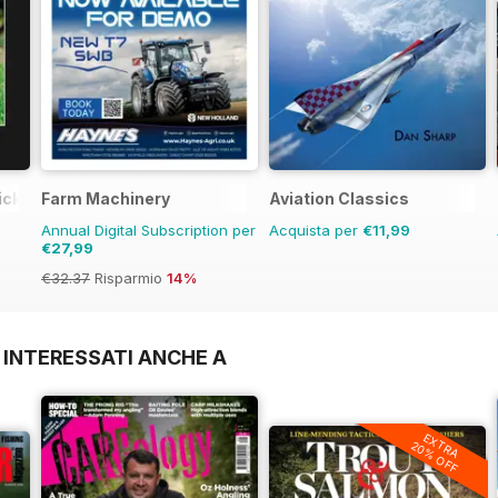
hickens
Farm Machinery
Aviation Classics
Annual Digital Subscription per
Acquista per
€11,99
€27,99
€32.37
Risparmio
14%
 INTERESSATI ANCHE A
EXTRA
20% OFF