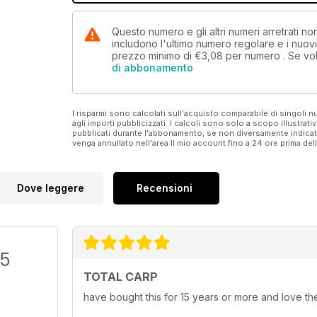
Questo numero e gli altri numeri arretrati n
includono l'ultimo numero regolare e i nuov
prezzo minimo di
€3,08
per numero . Se vol
di abbonamento
I risparmi sono calcolati sull'acquisto comparabile di singoli
agli importi pubblicizzati. I calcoli sono solo a scopo illustrati
pubblicati durante l'abbonamento, se non diversamente indic
venga annullato nell'area Il mio account fino a 24 ore prima d
Dove leggere
Recensioni
/5
TOTAL CARP
have bought this for 15 years or more and love th