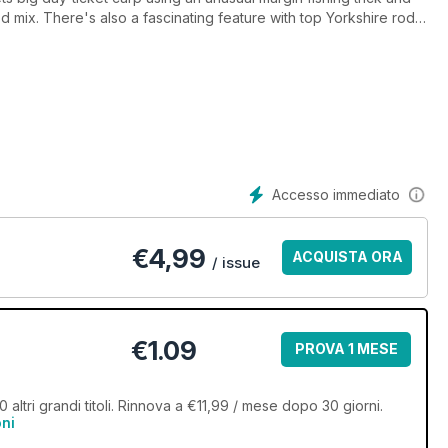
 mix. There's also a fascinating feature with top Yorkshire rod
 the key to your best-ever session.
Accesso immediato
€
4,99
ACQUISTA ORA
/ issue
€1.09
PROVA 1 MESE
 altri grandi titoli. Rinnova a €11,99 / mese dopo 30 giorni.
oni