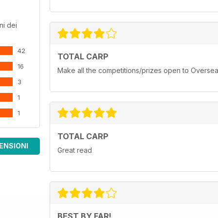
ni dei
42
TOTAL CARP
16
Make all the competitions/prizes open to Oversea
3
1
1
TOTAL CARP
ENSIONI
Great read
BEST BY FAR!