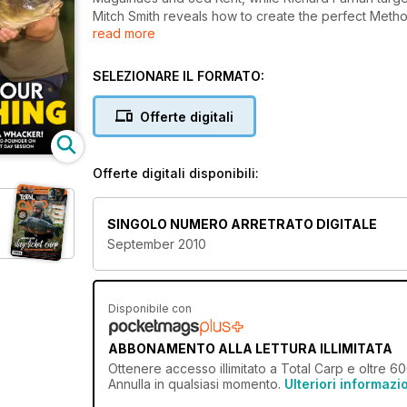
Mitch Smith reveals how to create the perfect Method
read more
Steve Blow? who demonstrates why pellets could be
SELEZIONARE IL FORMATO:
Offerte digitali
Offerte digitali disponibili:
SINGOLO NUMERO ARRETRATO DIGITALE
September 2010
Disponibile con
ABBONAMENTO ALLA LETTURA ILLIMITATA
Ottenere
accesso illimitato
a Total Carp e oltre 600
Annulla in qualsiasi momento.
Ulteriori informazi