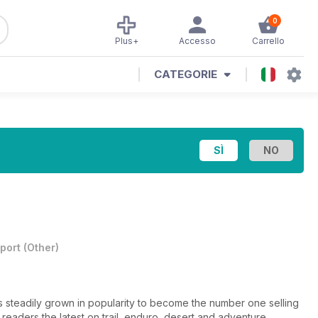
0
Plus+
Accesso
Carrello
CATEGORIE
port
(
Other
)
has steadily grown in popularity to become the number one selling
d readers the latest on trail, enduro, desert and adventure