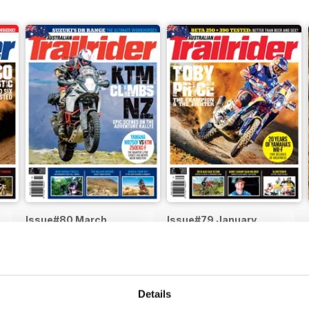
Issue#80 March
Issue#79 January
Acquista per
€3,49
Acquista per
€3,49
Vista
|
Al carrello
Vista
|
Al carrello
Details