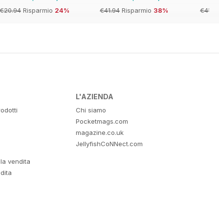
€20.94
Risparmio
24%
€41.94
Risparmio
38%
€41.9
L'AZIENDA
odotti
Chi siamo
Pocketmags.com
magazine.co.uk
JellyfishCoNNect.com
lla vendita
dita