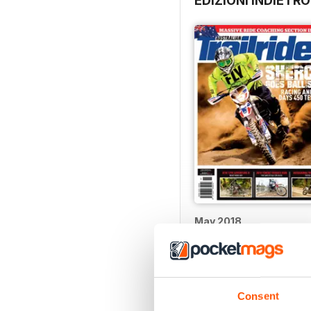
EDIZIONI INDIETRO
May 2018
Acquista per
€3,49
Vista
|
Al carrello
Consent