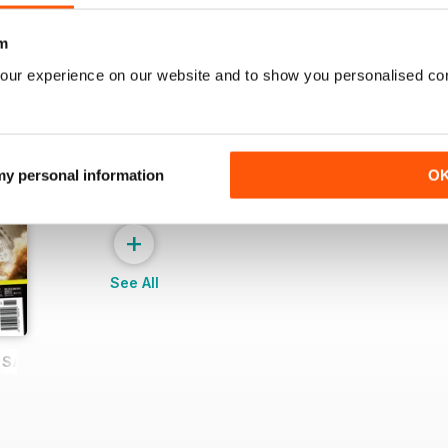
m
our experience on our website and to show you personalised co
 my personal information
O
+
See All
E SAMPLE