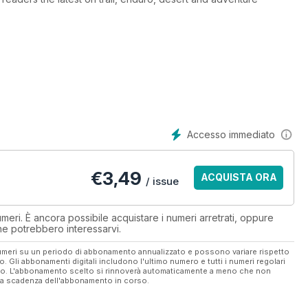
 adventure of off-road riding in an addictive format that
tralia, along with famous and not so famous faces Australian
es a motorbike.
 its audience with a fresh and witty style. The team is headed by
ting at clubman level at state enduro events or in the thickest
s. He is supported with a top notch line-up of regular
Accesso immediato
 with the recreational rider. Subscribe now and save!
€
3,49
ACQUISTA ORA
/ issue
eri. È ancora possibile acquistare i numeri arretrati, oppure
 che potrebbero interessarvi.
 numeri su un periodo di abbonamento annualizzato e possono variare rispetto
vo. Gli abbonamenti digitali includono l'ultimo numero e tutti i numeri regolari
ato. L'abbonamento scelto si rinnoverà automaticamente a meno che non
ella scadenza dell'abbonamento in corso.