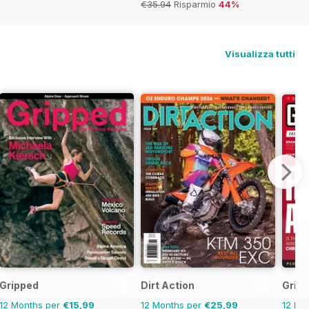
€35.94
Risparmio
44%
Visualizza tutti
Gripped
Dirt Action
Gridi
12 Months per
€15,99
12 Months per
€25,99
12 Mo