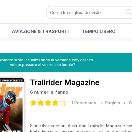
AVIAZIONE & TRASPORTI
TEMPO LIBERO
lmente si sta visualizzando la versione Italy del sito.
Volete passare al vostro sito locale?
Trailrider Magazine
6 numeri all'anno
1 Recensioni
• English
•
S
Since its inception, Australian Trailrider Magazine 
trail riding magazine in the country; giving dedicate