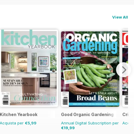
View All
erly
Kitchen Yearbook
Good Organic Gardening
Cric
Acquista per
€5,99
Annual Digital Subscription per
Acqui
€19,99