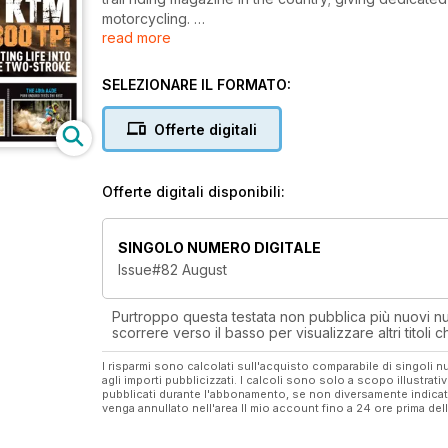
motorcycling.
read more
Australian Trailrider delivers the action, passion and
effectively connects with its loyal audience.
With content covering the length and breadth of Aus
SELEZIONARE IL FORMATO:
Trailrider is compelling reading for anyone who rid
Offerte digitali
Australian Trailrider Magazine entertains and informs
Editor Stephen Tuff, who can often be found participa
dust cloud at some of Australia’s biggest desert race
Offerte digitali disponibili:
contributors, ensuring Australian Trailrider connects
SINGOLO NUMERO DIGITALE
Issue#82 August
Purtroppo questa testata non pubblica più nuovi num
scorrere verso il basso per visualizzare altri titoli
I risparmi sono calcolati sull'acquisto comparabile di singoli
agli importi pubblicizzati. I calcoli sono solo a scopo illustrati
pubblicati durante l'abbonamento, se non diversamente indic
venga annullato nell'area Il mio account fino a 24 ore prima d