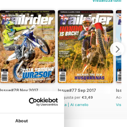
Visualizza tutti
Issue#78 Nov 2017
Issue#77 Sep 2017
Issue
Acquista per
€4,99
Acquista per
€3,49
Acqui
Vista
|
Al carrello
Vista
|
Al carrello
Vista
About