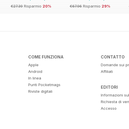
€27.39
Risparmio
20%
€67.96
Risparmio
29%
COME FUNZIONA
CONTATTO
Apple
Domande sui pr
Android
Affiliati
In linea
Punti Pocketmags
EDITORI
Riviste digitali
Informazioni su
Richiesta di ven
Accesso