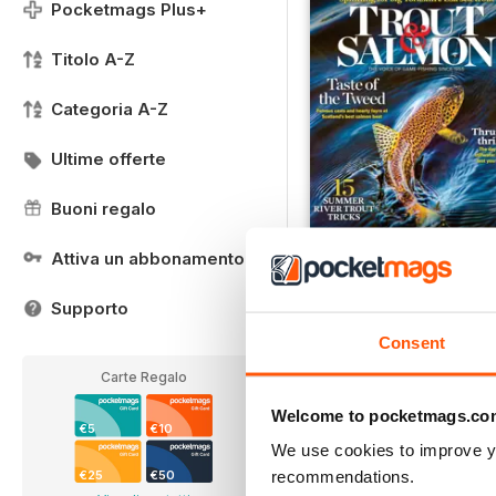
Pocketmags Plus+
Titolo A-Z
Categoria A-Z
Ultime offerte
Buoni regalo
Attiva un abbonamento
Aug-24
Supporto
LIBERO
Consent
Vista
|
Al carrello
Carte Regalo
Welcome to pocketmags.co
€5
€10
We use cookies to improve y
recommendations.
€25
€50