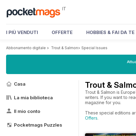
IT
I PIÙ VENDUTI
OFFERTE
HOBBIES & FAI DA TE
Abbonamento digitale
>
Trout & Salmon
>
Special Issues
Attua
Trout & Salmo
Casa
Trout & Salmon is Europe'
La mia biblioteca
writers. If you want to re
magazine for you.
Il mio conto
These special editions ar
Offers
.
Pocketmags Puzzles