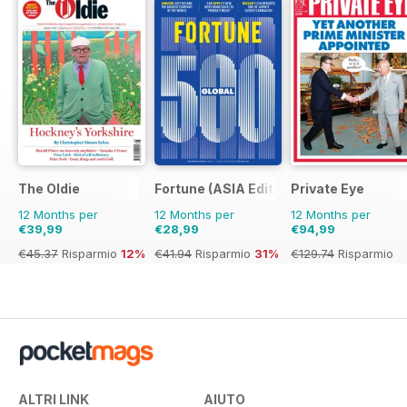
The Oldie
Fortune (ASIA Edition)
Private Eye
12 Months per
12 Months per
12 Months per
€39,99
€28,99
€94,99
€45.37
Risparmio
12%
€41.94
Risparmio
31%
€129.74
Risparmio
27%
ALTRI LINK
AIUTO