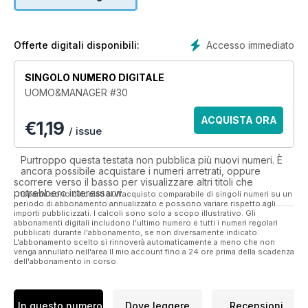
Accesso immediato
Offerte digitali disponibili:
SINGOLO NUMERO DIGITALE
UOMO&MANAGER #30
ACQUISTA ORA
€
1,19
/ issue
Purtroppo questa testata non pubblica più nuovi numeri. È
ancora possibile acquistare i numeri arretrati, oppure
scorrere verso il basso per visualizzare altri titoli che
potrebbero interessarvi.
I risparmi sono calcolati sull'acquisto comparabile di singoli numeri su un
periodo di abbonamento annualizzato e possono variare rispetto agli
importi pubblicizzati. I calcoli sono solo a scopo illustrativo. Gli
abbonamenti digitali includono l'ultimo numero e tutti i numeri regolari
pubblicati durante l'abbonamento, se non diversamente indicato.
L'abbonamento scelto si rinnoverà automaticamente a meno che non
venga annullato nell'area Il mio account fino a 24 ore prima della scadenza
dell'abbonamento in corso.
In questo numero
Dove leggere
Recensioni