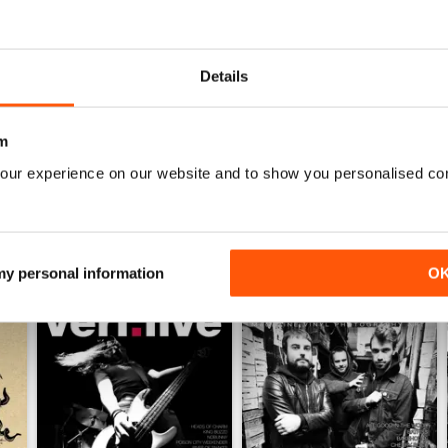
0
0
Details
ENSIONI
m
our experience on our website and to show you personalised co
 my personal information
O