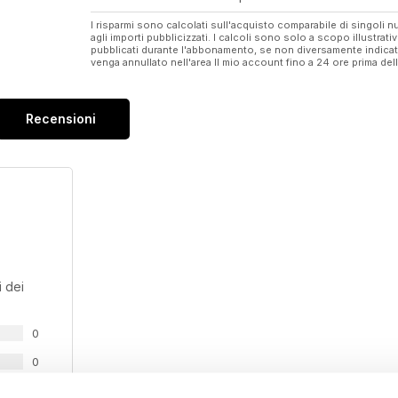
I risparmi sono calcolati sull'acquisto comparabile di singoli
agli importi pubblicizzati. I calcoli sono solo a scopo illustrati
pubblicati durante l'abbonamento, se non diversamente indic
venga annullato nell'area Il mio account fino a 24 ore prima d
Recensioni
 dei
0
0
0