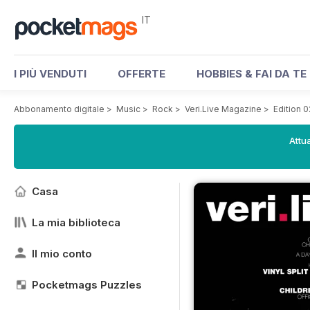
IT
I PIÙ VENDUTI
OFFERTE
HOBBIES & FAI DA TE
Abbonamento digitale
>
Music
>
Rock
>
Veri.Live Magazine
>
Edition 0
Attua
Casa
La mia biblioteca
Il mio conto
Pocketmags Puzzles