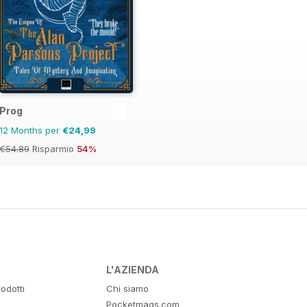
Prog
12 Months per
€24,99
€54.89
Risparmio
54%
L'AZIENDA
odotti
Chi siamo
Pocketmags.com