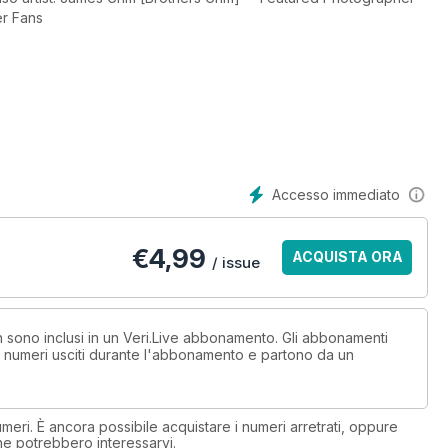
r Fans
Accesso immediato
€
4,99
ACQUISTA ORA
/ issue
on sono inclusi in un Veri.Live abbonamento. Gli abbonamenti
i numeri usciti durante l'abbonamento e partono da un
eri. È ancora possibile acquistare i numeri arretrati, oppure
 che potrebbero interessarvi.