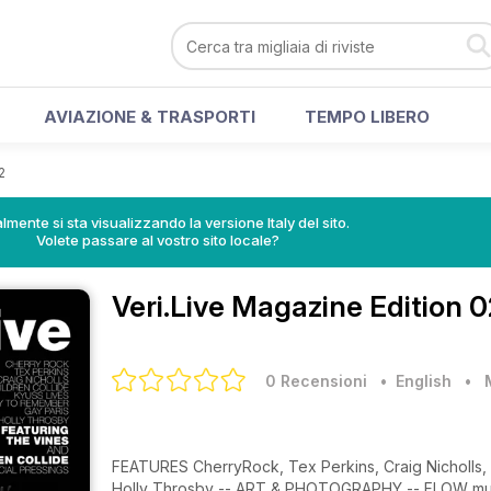
AVIAZIONE & TRASPORTI
TEMPO LIBERO
2
lmente si sta visualizzando la versione Italy del sito.
Volete passare al vostro sito locale?
Veri.Live Magazine
Edition 0
0 Recensioni
• English
•
FEATURES CherryRock, Tex Perkins, Craig Nicholls, 
Holly Throsby -- ART & PHOTOGRAPHY -- FLOW muso artist: James Grim [Brothers Grim] -- Featu