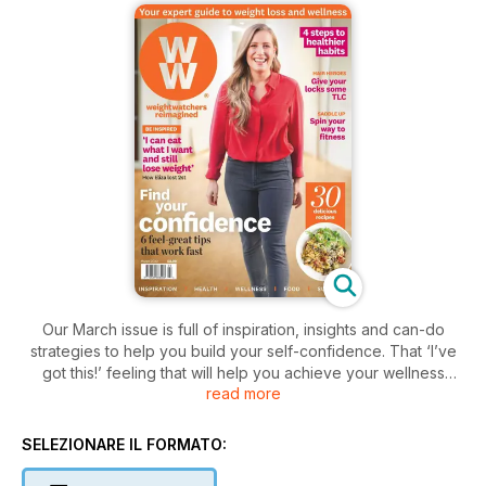
Our March issue is full of inspiration, insights and can-do
strategies to help you build your self-confidence. That ‘I’ve
got this!’ feeling that will help you achieve your wellness
read more
goals.
Foodies will love our Steak Night menu for those special
SELEZIONARE IL FORMATO:
nights in (including veggie options). We have some lovely
Mother’s Day brunch recipes and a selection of easy dishes