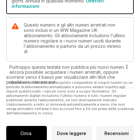
giorni. Annulla in qualsiasi momento.
Ulteriori
informazioni
Questo numero e gli altri numeri arretrati non
sono inclusi in un WW Magazine UK
abbonamento. Gli abbonamenti includono l'ultimo
numero regolare e i nuovi numeri usciti durante
l'abbonamento e partono da un prezzo minimo
di
Purtroppo questa testata non pubblica più nuovi numeri. È
ancora possibile acquistare i numeri arretrati, oppure
scorrere verso il basso per visualizzare altri titoli che
potrebbero interessarvi.
I risparmi sono calcolati sull'acquisto comparabile di singoli numeri su un
periodo di abbonamento annualizzato e possono variare rispetto agli
importi pubblicizzati. I calcoli sono solo a scopo illustrativo. Gli
abbonamenti digitali includono l'ultimo numero e tutti i numeri regolari
pubblicati durante l'abbonamento, se non diversamente indicato.
L'abbonamento scelto si rinnoverà automaticamente a meno che non
venga annullato nell'area Il mio account fino a 24 ore prima della scadenza
dell'abbonamento in corso.
Circa
Dove leggere
Recensioni