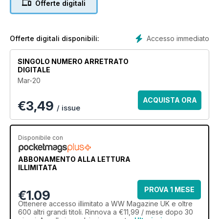
Offerte digitali
that prove you can Eat What You Love.
Meet the members whose wellness journey has built their
self-confidence in everyday life, work and relationships. Get
Accesso immediato
Offerte digitali disponibili:
on your bike and be inspired by cycling (indoors and
outdoors). Read our guide to the health benefits of dietary
SINGOLO NUMERO ARRETRATO
fibre. And learn how to build healthy habits that last.
DIGITALE
Mar-20
Have a happy, confident month!
ACQUISTA ORA
€
3,49
/ issue
Disponibile con
ABBONAMENTO ALLA LETTURA
ILLIMITATA
PROVA 1 MESE
€1.09
Ottenere
accesso illimitato
a WW Magazine UK e oltre
600 altri grandi titoli. Rinnova a €11,99 / mese dopo 30