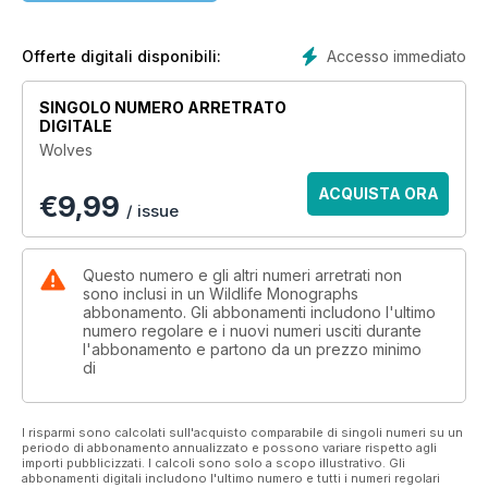
understanding of these proud and splendid looking
carnivorous creatures. The fact that wolves have managed to
live through harsh environments as well as man’s attempts at
Accesso immediato
Offerte digitali disponibili:
eradication makes them one of nature’s great survivors. Art
Wolfe is an American wildlife and nature photographer noted
SINGOLO NUMERO ARRETRATO
for his mastery of colour and composition combining as he
DIGITALE
does elements of photojournalism and art photography.
Wolves
He has released numerous photo books and instructional
ACQUISTA ORA
€
9,99
videos of photographic technique. Two of his designs have
/ issue
been used on stamps issued by the US postal services and
he has produced a series for public television.. He has a
great love for the environment and serves on the advisory
Questo numero e gli altri numeri arretrati non
boards for the Wildlife Conservation Society and is a Fellow
sono inclusi in un Wildlife Monographs
abbonamento. Gli abbonamenti includono l'ultimo
of the International League of Conservation Photographers.
numero regolare e i nuovi numeri usciti durante
l'abbonamento e partono da un prezzo minimo
di
I risparmi sono calcolati sull'acquisto comparabile di singoli numeri su un
periodo di abbonamento annualizzato e possono variare rispetto agli
importi pubblicizzati. I calcoli sono solo a scopo illustrativo. Gli
abbonamenti digitali includono l'ultimo numero e tutti i numeri regolari