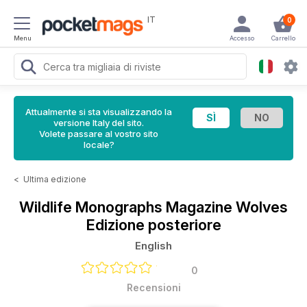
IT
0
Menu
Accesso
Carrello
Attualmente si sta visualizzando la
versione Italy del sito.
Volete passare al vostro sito
locale?
<
Ultima edizione
Wildlife Monographs Magazine
Wolves
Edizione posteriore
English
0
Recensioni