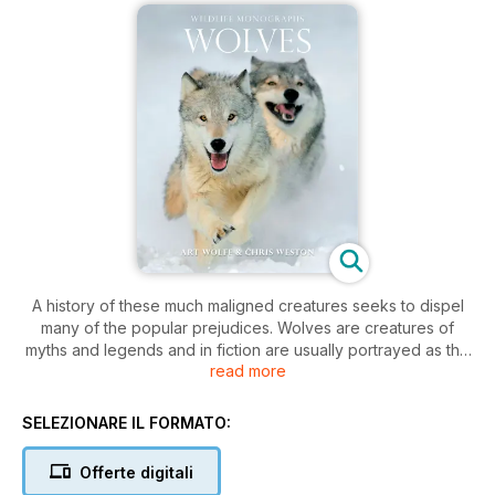
A history of these much maligned creatures seeks to dispel
many of the popular prejudices. Wolves are creatures of
myths and legends and in fiction are usually portrayed as the
read more
evil villain. Indeed the cry of a wolf on a dark night must be
one of nature’s most eerie and fear-inducing sounds known
to man.
SELEZIONARE IL FORMATO:
Here however the authors set out through words and
Offerte digitali
stunning photographs to give a clear and balanced