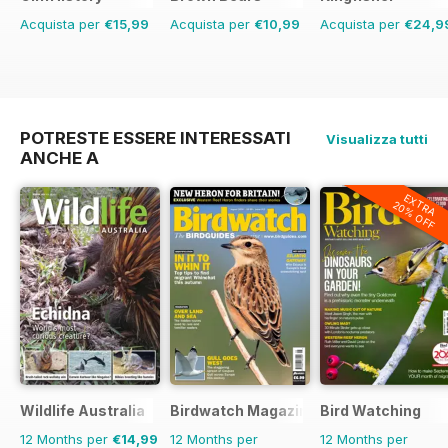
Acquista per
€15,99
Acquista per
€10,99
Acquista per
€24,9
POTRESTE ESSERE INTERESSATI
Visualizza tutti
ANCHE A
EXTRA
20% OFF
Wildlife Australia
Birdwatch Magazine
Bird Watching
12 Months per
€14,99
12 Months per
12 Months per