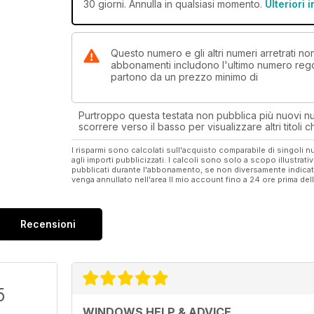
30 giorni. Annulla in qualsiasi momento.
Ulteriori 
Questo numero e gli altri numeri arretrati 
abbonamenti includono l'ultimo numero rego
partono da un prezzo minimo di
Purtroppo questa testata non pubblica più nuovi num
scorrere verso il basso per visualizzare altri titoli
I risparmi sono calcolati sull'acquisto comparabile di singoli
agli importi pubblicizzati. I calcoli sono solo a scopo illustrati
pubblicati durante l'abbonamento, se non diversamente indic
venga annullato nell'area Il mio account fino a 24 ore prima d
Recensioni
5
WINDOWS HELP & ADVICE