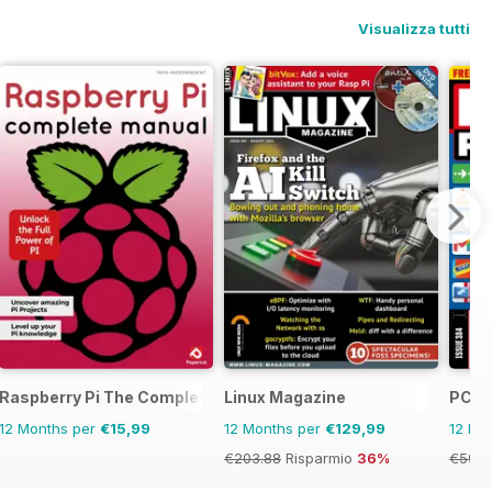
Visualizza tutti
anual
Raspberry Pi The Complete Manual
Linux Magazine
PC P
12 Months per
€15,99
12 Months per
€129,99
12 Mo
€203.88
Risparmio
36%
€59.8