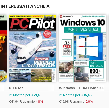
 INTERESSATI ANCHE A
PC Pilot
Windows 10 The Complete M
12 Months per
€21,99
12 Months per
€15,99
€41.94
Risparmio
48%
€19.98
Risparmio
20%