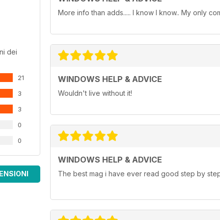
More info than adds..... I know I know.. My only co
ni dei
21
WINDOWS HELP & ADVICE
Wouldn't live without it!
3
3
0
0
WINDOWS HELP & ADVICE
ENSIONI
The best mag i have ever read good step by step 