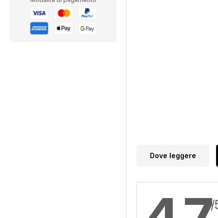
Dove leggere
4,7
/