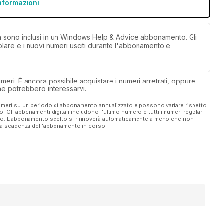
informazioni
non sono inclusi in un Windows Help & Advice abbonamento. Gli
lare e i nuovi numeri usciti durante l'abbonamento e
eri. È ancora possibile acquistare i numeri arretrati, oppure
 che potrebbero interessarvi.
 numeri su un periodo di abbonamento annualizzato e possono variare rispetto
vo. Gli abbonamenti digitali includono l'ultimo numero e tutti i numeri regolari
ato. L'abbonamento scelto si rinnoverà automaticamente a meno che non
ella scadenza dell'abbonamento in corso.