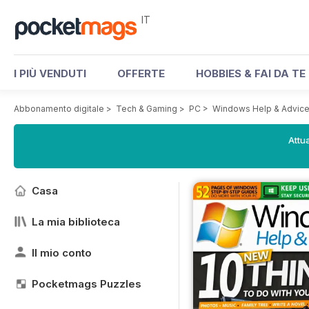
IT
I PIÙ VENDUTI
OFFERTE
HOBBIES & FAI DA TE
Abbonamento digitale
>
Tech & Gaming
>
PC
>
Windows Help & Advic
Attua
Casa
La mia biblioteca
Il mio conto
Pocketmags Puzzles