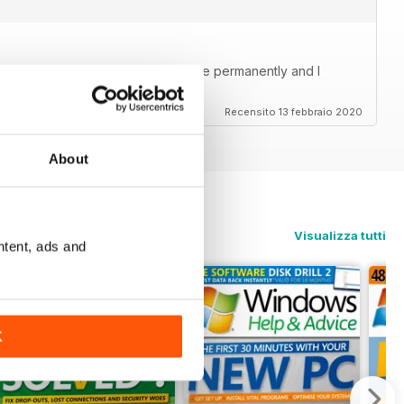
Windows problems. It is a tool I use permanently and I
Recensito 13 febbraio 2020
About
Visualizza tutti
ntent, ads and
K