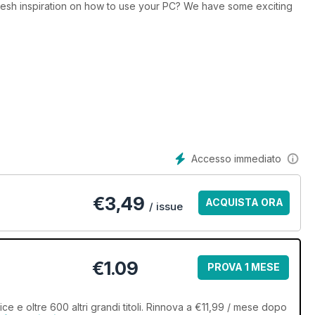
fresh inspiration on how to use your PC? We have some exciting
entire drives to keep your information secure VR promised a
igate what’s going on in the world of the virtual.
Accesso immediato
€
3,49
ACQUISTA ORA
/ issue
€1.09
PROVA 1 MESE
 e oltre 600 altri grandi titoli. Rinnova a €11,99 / mese dopo