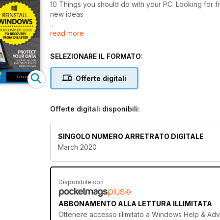
10 Things you should do with your PC: Looking for 
new ideas
read more
Protect Your Data: Encrypt files, folders, and even 
revolution, but all we got were videogames. We invest
SELEZIONARE IL FORMATO:
Offerte digitali
Offerte digitali disponibili:
SINGOLO NUMERO ARRETRATO DIGITALE
March 2020
Disponibile con
ABBONAMENTO ALLA LETTURA ILLIMITATA
Ottenere
accesso illimitato
a Windows Help & Advice