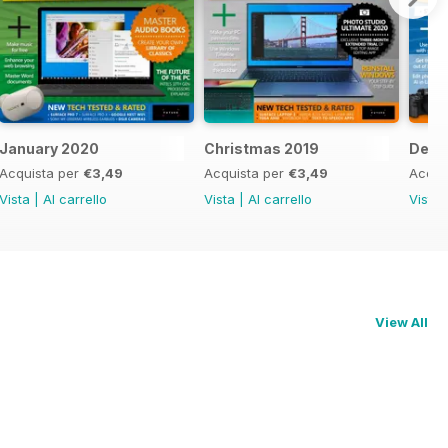
January 2020
Christmas 2019
Dece
Acquista per
€3,49
Acquista per
€3,49
Acqui
Vista
|
Al carrello
Vista
|
Al carrello
Vista
View All