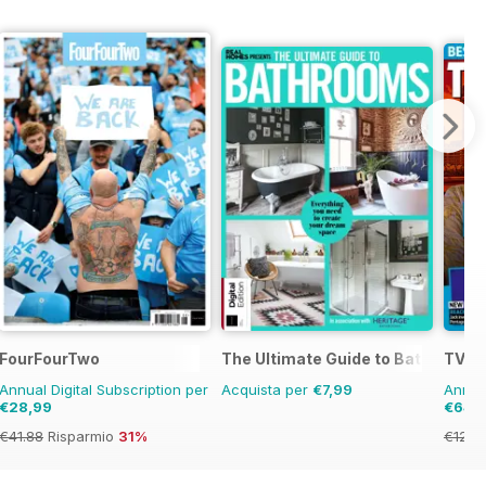
FourFourTwo
The Ultimate Guide to Bathrooms
TV & 
Annual Digital Subscription per
Acquista per
€7,99
Annual
€28,99
€64,
€41.88
Risparmio
31%
€126.