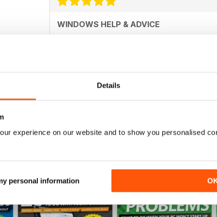
WINDOWS HELP & ADVICE
Excellent magazine! I found always answer for my 
recommend to everybody.
Details
m
our experience on our website and to show you personalised co
 my personal information
O