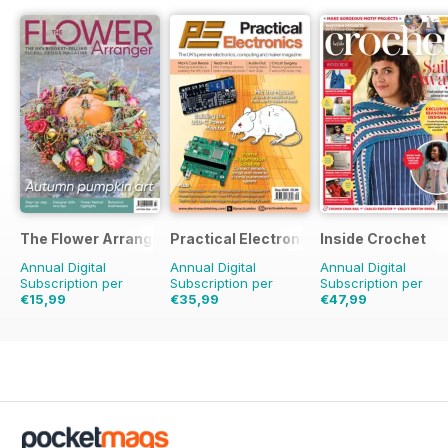
The Flower Arranger
Practical Electronics
Inside Crochet
Annual Digital
Annual Digital
Annual Digital
Subscription per
Subscription per
Subscription per
€15,99
€35,99
€47,99
€23.96
Risparmio
€71.88
Risparmio
50%
€119.88
Risparmio
33%
60%