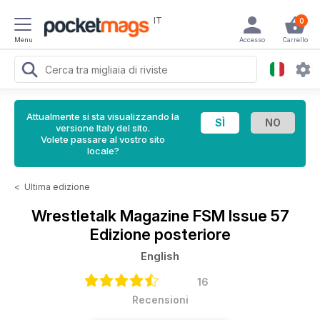
IT
0
Menu
Accesso
Carrello
Attualmente si sta visualizzando la
versione Italy del sito.
Volete passare al vostro sito
locale?
<
Ultima edizione
Wrestletalk Magazine
FSM Issue 57
Edizione posteriore
English
16
Recensioni