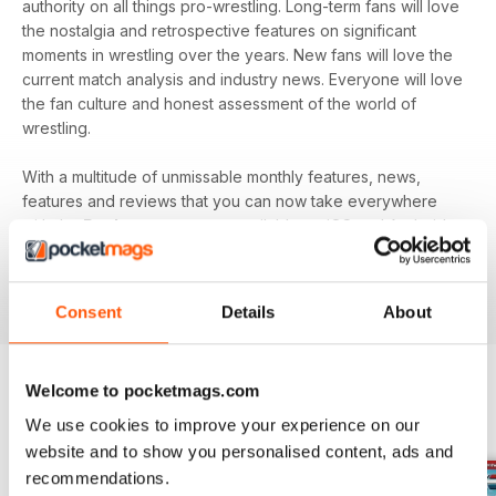
authority on all things pro-wrestling. Long-term fans will love
the nostalgia and retrospective features on significant
moments in wrestling over the years. New fans will love the
current match analysis and industry news. Everyone will love
the fan culture and honest assessment of the world of
wrestling.
With a multitude of unmissable monthly features, news,
features and reviews that you can now take everywhere
with the
Pocketmags
app - available on iOS and Android
devices - and your
annual Wrestletalk digital magazine
subscription
- download the latest edition to your device
today to get in the know, now!
Consent
Details
About
Welcome to pocketmags.com
EDIZIONI INDIETRO
Visualizza tutti
We use cookies to improve your experience on our
website and to show you personalised content, ads and
recommendations.