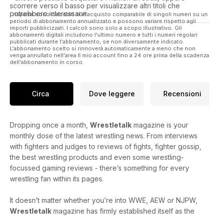
scorrere verso il basso per visualizzare altri titoli che
potrebbero interessarvi.
I risparmi sono calcolati sull'acquisto comparabile di singoli numeri su un
periodo di abbonamento annualizzato e possono variare rispetto agli
importi pubblicizzati. I calcoli sono solo a scopo illustrativo. Gli
abbonamenti digitali includono l'ultimo numero e tutti i numeri regolari
pubblicati durante l'abbonamento, se non diversamente indicato.
L'abbonamento scelto si rinnoverà automaticamente a meno che non
venga annullato nell'area Il mio account fino a 24 ore prima della scadenza
dell'abbonamento in corso.
Circa
Dove leggere
Recensioni
Dropping once a month,
Wrestletalk
magazine is your
monthly dose of the latest wrestling news. From interviews
with fighters and judges to reviews of fights, fighter gossip,
the best wrestling products and even some wrestling-
focussed gaming reviews - there’s something for every
wrestling fan within its pages.
It doesn’t matter whether you’re into WWE, AEW or NJPW,
Wrestletalk
magazine has firmly established itself as the