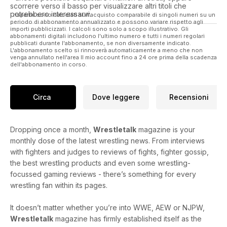
scorrere verso il basso per visualizzare altri titoli che
potrebbero interessarvi.
I risparmi sono calcolati sull'acquisto comparabile di singoli numeri su un
periodo di abbonamento annualizzato e possono variare rispetto agli
importi pubblicizzati. I calcoli sono solo a scopo illustrativo. Gli
abbonamenti digitali includono l'ultimo numero e tutti i numeri regolari
pubblicati durante l'abbonamento, se non diversamente indicato.
L'abbonamento scelto si rinnoverà automaticamente a meno che non
venga annullato nell'area Il mio account fino a 24 ore prima della scadenza
dell'abbonamento in corso.
Circa
Dove leggere
Recensioni
Dropping once a month,
Wrestletalk
magazine is your
monthly dose of the latest wrestling news. From interviews
with fighters and judges to reviews of fights, fighter gossip,
the best wrestling products and even some wrestling-
focussed gaming reviews - there’s something for every
wrestling fan within its pages.
It doesn’t matter whether you’re into WWE, AEW or NJPW,
Wrestletalk
magazine has firmly established itself as the