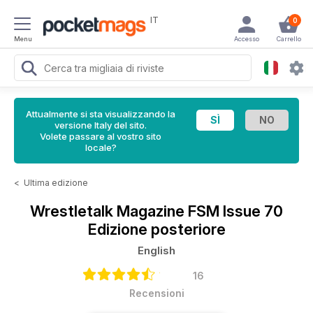
IT
0
Menu
Accesso
Carrello
Attualmente si sta visualizzando la
versione Italy del sito.
Volete passare al vostro sito
locale?
<
Ultima edizione
Wrestletalk Magazine
FSM Issue 70
Edizione posteriore
English
16
Recensioni