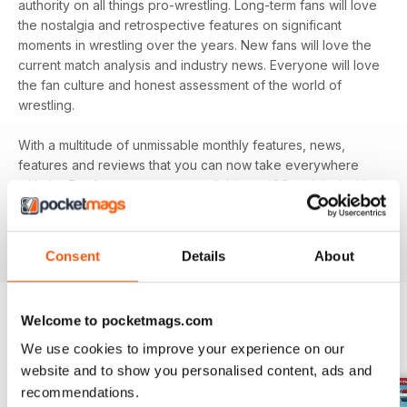
authority on all things pro-wrestling. Long-term fans will love
the nostalgia and retrospective features on significant
moments in wrestling over the years. New fans will love the
current match analysis and industry news. Everyone will love
the fan culture and honest assessment of the world of
wrestling.
With a multitude of unmissable monthly features, news,
features and reviews that you can now take everywhere
with the
Pocketmags
app - available on iOS and Android
devices - and your
annual Wrestletalk digital magazine
subscription
- download the latest edition to your device
today to get in the know, now!
Consent
Details
About
Welcome to pocketmags.com
EDIZIONI INDIETRO
Visualizza tutti
We use cookies to improve your experience on our
website and to show you personalised content, ads and
recommendations.