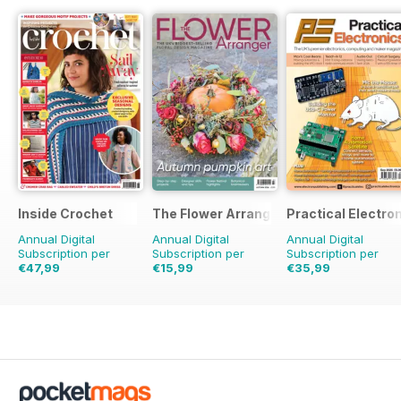
Inside Crochet
The Flower Arranger
Practical Electro
Annual Digital
Annual Digital
Annual Digital
Subscription per
Subscription per
Subscription per
€47,99
€15,99
€35,99
€119.88
Risparmio
€23.96
Risparmio
€71.88
Risparmio
5
60%
33%