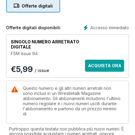
USWA. FSM recalls how the period influenced The Attitude
Offerte digitali
Era.
- FSM sits down with Cody Rhodes to discuss his famous
wrestling family, working under Triple-H, and his hopes for
the future.
Accesso immediato
Offerte digitali disponibili:
- FSM catches up with the folks at Ohio Valley Wrestling, and
gets to grips with life as a student of the grappling game.
SINGOLO NUMERO ARRETRATO
- In the latest in our Greetings, Grapple Fans series, FSM
DIGITALE
quizzes the peers of technical great, Mike Marino to bring
FSM Issue 94
you the story of his career
ACQUISTA ORA
€
5,99
/ issue
Questo numero e gli altri numeri arretrati non
sono inclusi in un Wrestletalk Magazine
abbonamento. Gli abbonamenti includono l'ultimo
numero regolare e i nuovi numeri usciti durante
l'abbonamento e partono da un prezzo minimo
di
Purtroppo questa testata non pubblica più nuovi numeri. È
ancora possibile acquistare i numeri arretrati, oppure