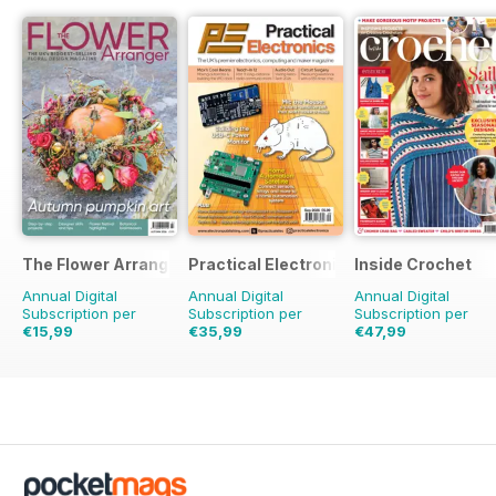
The Flower Arranger
Practical Electronics
Inside Crochet
Annual Digital
Annual Digital
Annual Digital
Subscription per
Subscription per
Subscription per
€15,99
€35,99
€47,99
€23.96
Risparmio
€71.88
Risparmio
50%
€119.88
Risparmio
33%
60%