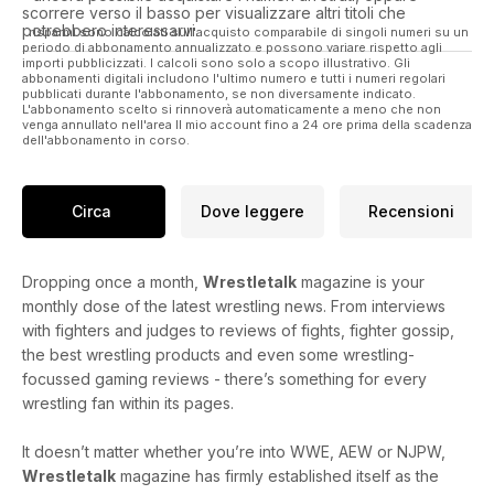
scorrere verso il basso per visualizzare altri titoli che
potrebbero interessarvi.
I risparmi sono calcolati sull'acquisto comparabile di singoli numeri su un
periodo di abbonamento annualizzato e possono variare rispetto agli
importi pubblicizzati. I calcoli sono solo a scopo illustrativo. Gli
abbonamenti digitali includono l'ultimo numero e tutti i numeri regolari
pubblicati durante l'abbonamento, se non diversamente indicato.
L'abbonamento scelto si rinnoverà automaticamente a meno che non
venga annullato nell'area Il mio account fino a 24 ore prima della scadenza
dell'abbonamento in corso.
Circa
Dove leggere
Recensioni
Dropping once a month,
Wrestletalk
magazine is your
monthly dose of the latest wrestling news. From interviews
with fighters and judges to reviews of fights, fighter gossip,
the best wrestling products and even some wrestling-
focussed gaming reviews - there’s something for every
wrestling fan within its pages.
It doesn’t matter whether you’re into WWE, AEW or NJPW,
Wrestletalk
magazine has firmly established itself as the