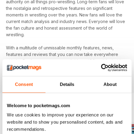
authority on all things pro-wrestling. Long-term fans will love
the nostalgia and retrospective features on significant
moments in wrestling over the years. New fans will love the
current match analysis and industry news. Everyone will love
the fan culture and honest assessment of the world of
wrestling.
With a multitude of unmissable monthly features, news,
features and reviews that you can now take everywhere
with the
Pocketmags
app - available on iOS and Android
devices - and your
annual Wrestletalk digital magazine
subscription
- download the latest edition to your device
today to get in the know, now!
Consent
Details
About
Welcome to pocketmags.com
EDIZIONI INDIETRO
Visualizza tutti
We use cookies to improve your experience on our
website and to show you personalised content, ads and
recommendations.