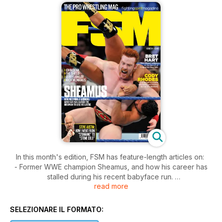
In this month's edition, FSM has feature-length articles on:
- Former WWE champion Sheamus, and how his career has
stalled during his recent babyface run.
read more
- FSM speaks in-depth with WWE talent scout Gerald Brisco
about the new Performance Centre, and what it means for the
future of the company.
SELEZIONARE IL FORMATO:
- In 1993, the WWF began an inter-promotional feud with the