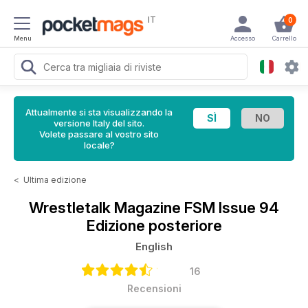
IT
0
Menu
Accesso
Carrello
Attualmente si sta visualizzando la
versione Italy del sito.
Volete passare al vostro sito
locale?
<
Ultima edizione
Wrestletalk Magazine
FSM Issue 94
Edizione posteriore
English
16
Recensioni