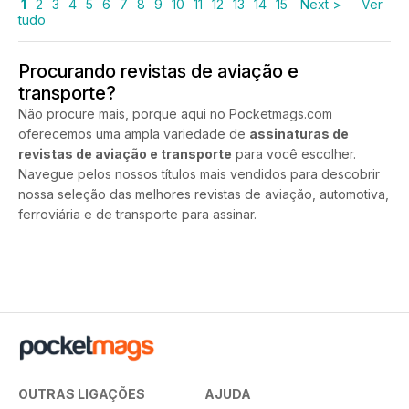
1
2
3
4
5
6
7
8
9
10
11
12
13
14
15
Next >
Ver
tudo
Procurando revistas de aviação e
transporte?
Não procure mais, porque aqui no Pocketmags.com
oferecemos uma ampla variedade de
assinaturas de
revistas de aviação e transporte
para você escolher.
Navegue pelos nossos títulos mais vendidos para descobrir
nossa seleção das melhores revistas de aviação, automotiva,
ferroviária e de transporte para assinar.
OUTRAS LIGAÇÕES
AJUDA