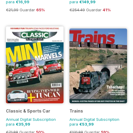
para
€16,99
para
€149,99
€21,99
Guardar
65%
€254.49
Guardar
41%
Classic & Sports Car
Trains
Annual Digital Subscription
Annual Digital Subscription
para
€35,99
para
€53,99
€71.88
Guardar
50%
€131.88
Guardar
59%