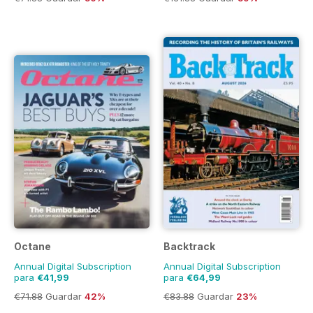
Octane
Backtrack
Annual Digital Subscription
Annual Digital Subscription
para
€41,99
para
€64,99
€71.88
Guardar
42%
€83.88
Guardar
23%