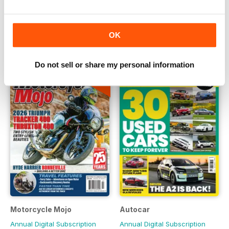
Annual Digital Subscription
Annual Digital Subscription
para
€6,99
para
€57,99
OK
€11.98
Guardar
42%
€83.88
Guardar
31%
Do not sell or share my personal information
EXTRA
20% OFF
Motorcycle Mojo
Autocar
Annual Digital Subscription
Annual Digital Subscription