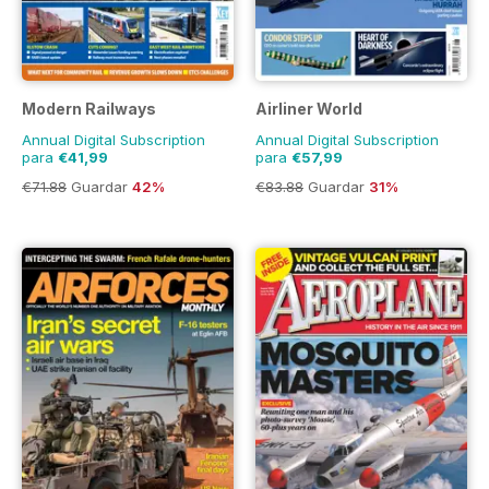
Modern Railways
Airliner World
Annual Digital Subscription
Annual Digital Subscription
para
€41,99
para
€57,99
€71.88
Guardar
42%
€83.88
Guardar
31%