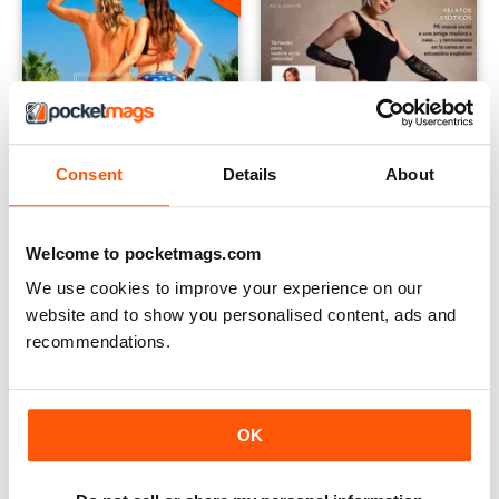
Consent
Details
About
Welcome to pocketmags.com
Delicate Magazine
Eroticca
We use cookies to improve your experience on our
Annual Subscription para
Annual Subscription para
website and to show you personalised content, ads and
€19,99
€46,99
recommendations.
€25,99
Guardar
33%
€59.88
Guardar
22%
OK