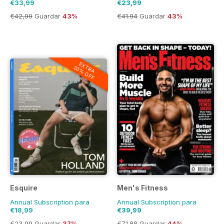
€33,99
€23,99
€42,99
Guardar
43%
€41.94
Guardar
43%
EXTRA
20% OFF
Esquire
Men's Fitness
Annual Subscription para
Annual Subscription para
€18,99
€39,99
€23,99
Guardar
37%
€71.88
Guardar
44%