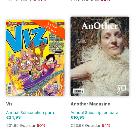
EXTRA
20% OFF
Viz
Another Magazine
Annual Subscription para
Annual Subscription para
€24,99
€10,99
€31,99
Guardar
50%
€23.98
Guardar
54%