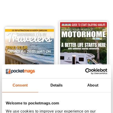
Consent
Details
About
Snowbirds & RV Travelers
Buying Your Perfect Motorho
Welcome to pocketmags.com
Comprar para
€3,49
Comprar para
€11,99
We use cookies to improve your experience on our