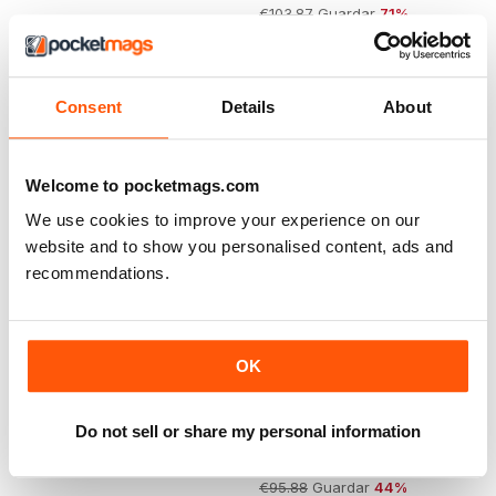
€103.87
Guardar
71%
Consent
Details
About
Welcome to pocketmags.com
We use cookies to improve your experience on our
website and to show you personalised content, ads and
recommendations.
OK
All About Space Bookazine
Astronomy Now
Do not sell or share my personal information
Comprar para
€4,99
Annual Subscription para
€53,99
€95.88
Guardar
44%